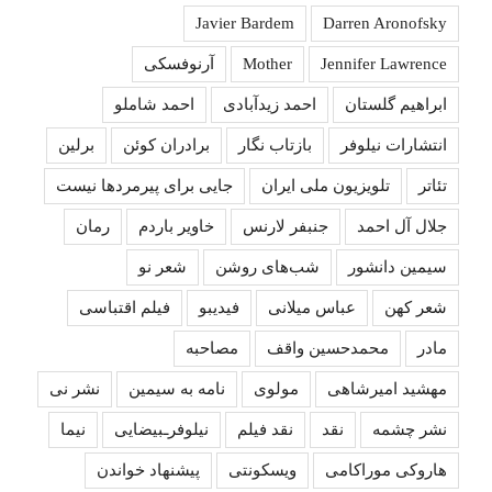
Javier Bardem
Darren Aronofsky
Jennifer Lawrence
Mother
آرنوفسکی
ابراهیم گلستان
احمد زیدآبادی
احمد شاملو
انتشارات نیلوفر
بازتاب نگار
برادران کوئن
برلین
تئاتر
تلویزیون ملی ایران
جایی برای پیرمردها نیست
جلال آل احمد
جنبفر لارنس
خاویر باردم
رمان
سیمین دانشور
شب‌های روشن
شعر نو
شعر کهن
عباس میلانی
فیدیبو
فیلم اقتباسی
مادر
محمدحسین واقف
مصاحبه
مهشید امیرشاهی
مولوی
نامه به سیمین
نشر نی
نشر چشمه
نقد
نقد فیلم
نیلوفرـبیضایی
نیما
هاروکی موراکامی
ویسکونتی
پیشنهاد خواندن