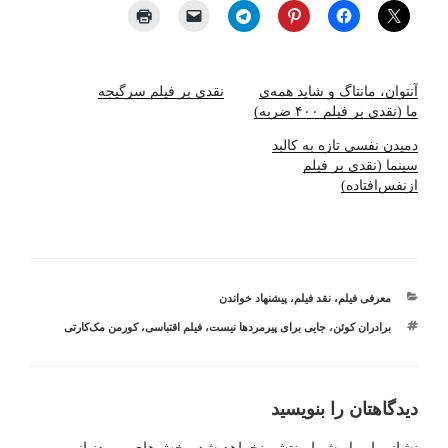
آﻧﺘﻮان، ﻣﺎﻧﺘﺎگ و ﺷﺎﯾﺪ ﻫﻤﻪی
نقدی بر فیلم سرگیجه
ما (نقدی بر فیلم ۴۰۰ ضربه)
دمیدن نفسی تازه به کالبد
سینما (نقدی بر فیلم
از‌نفس‌افتاده)
دسته‌ها
معرفی فیلم
،
نقد فیلم
،
پیشنهاد خواندن
برچسب‌ها
برادران کوئن
،
جایی برای پیرمردها نیست
،
فیلم اقتباسی
،
کورمن مک‌کارتی
دیدگاهتان را بنویسید
نشانی ایمیل شما منتشر نخواهد شد.
بخش‌های موردنیاز