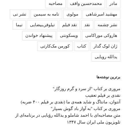
مادر
محمدحسین واقف
مصاحبه
مهشید امیرشاهی
مولوی
نامه به سیمین
نشر نی
نشر چشمه
نقد
نقد فیلم
نیلوفرـبیضایی
نیما
هاروکی موراکامی
ویسکونتی
پیشنهاد خواندن
ژان لوک گدار
کتاب
کورمن مک‌کارتی
یدالله رویایی
برترین نوشته‌ها
مروری بر کتاب "از سرد و گرم روزگار"
نقدی بر فیلم تعقیب
آﻧﺘﻮان، ﻣﺎﻧﺘﺎگ و ﺷﺎﯾﺪ ﻫﻤﻪی ما (نقدی بر فیلم ۴۰۰ ضربه)
مروری بر کتاب "به آواز باد گوش بسپار"
متنِ‌ مصاحبه‌ای با احمد شاملو و یدالله رؤیایی در برنامه‌ای از
تلویزیون ملی ایران سال ۱۳۴۷