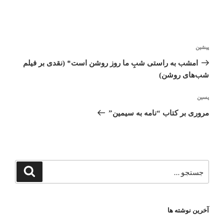
راهبری
پیشین
نوشته
نوشته
قبلی
امشب به راستی شبِ ما روز روشن است* (نقدی بر فیلم
شب‌های روشن)
پسین
نوشته‌ٔ
بعدی
مروری بر کتاب “نامه به سیمین”
جستجو
جستجو
برای
آخرین نوشته ها