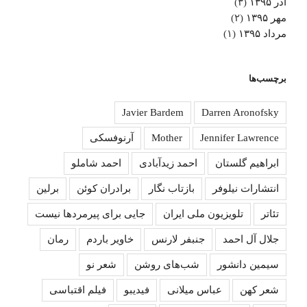
آذر ۱۳۹۵
(۳)
مهر ۱۳۹۵
(۲)
مرداد ۱۳۹۵
(۱)
برچسب‌ها
Javier Bardem
Darren Aronofsky
Jennifer Lawrence
Mother
آرنوفسکی
ابراهیم گلستان
احمد زیدآبادی
احمد شاملو
انتشارات نیلوفر
بازتاب نگار
برادران کوئن
برلین
تئاتر
تلویزیون ملی ایران
جایی برای پیرمردها نیست
جلال آل احمد
جنبفر لارنس
خاویر باردم
رمان
سیمین دانشور
شب‌های روشن
شعر نو
شعر کهن
عباس میلانی
فیدیبو
فیلم اقتباسی