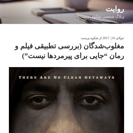
فتن
روایت
ه
وبلاگ شخصی شکوه پرست
حتوا
نوشته‌شده
جولای 14, 2017
از
شکوه پرست
در
مغلوب‌شدگان (بررسی تطبیقی فیلم و
رمان “جایی برای پیرمردها نیست”)