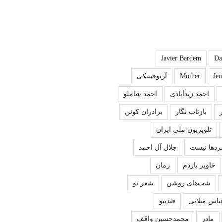
Javier Bardem
Da
Je
Mother
آرنوفسکی
احمد زیدآبادی
احمد شاملو
بازتاب نگار
برادران کوئن
تلویزیون ملی ایران
ردها نیست
جلال آل احمد
خاویر باردم
رمان
شب‌های روشن
شعر نو
باس میلانی
فیدیبو
مادر
محمدحسین واقف