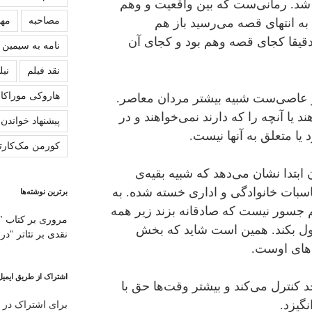
 شد. رمانی‌ست که بین واقعیت و وهم
مصاحبه
مهش
ه انتهای قصه می‌رسید باز هم
 دقیقا کجای قصه وهم بود و کجای آن
نامه به سیمین
نقد فیلم
نیل
هاروکی موراکا
و عاصی‌ست شبیه بیشتر مردان معاصر.
د یا آنچه را که دارند نمی‌خواهند و در
پیشنهاد خواندن
 یا متعلق به آنها نیست.
کورمن مک‌کارت
ابتدا نشان می‌دهد که شبیه بقیه‌ی
سبات خانوادگی و اداری خسته شده. به
برترین نوشته‌ها
هم جسور نیست که صادقانه بزند زیر همه
مروری بر کتاب "
ول بکند. همین است شاید که بخش
نقدی بر تئاتر "در
ی‌های اوست.
اشتراک از طریق ایمیل
د کنترل می‌کند و بیشتر وقت‌ها حق با
گیزد.
برای اشتراک در ا