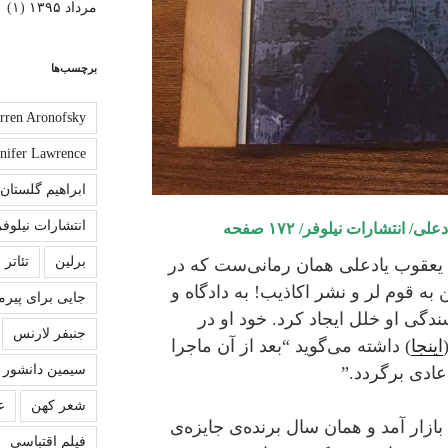
مرداد ۱۳۹۵
(۱)
برچسب‌ها
rren Aronofsky
nnifer Lawrence
ابراهیم گلستان
انتشارات نیلوفر
 انتشارات نیلوفر/ ۱۷۲ صفحه
برلین
تئاتر
 یعقوب یادعلی همان رمانی‌ست که در
 به قوم لر و نشر اکاذیب! به دادگاه و
جایی برای پیرم
دگی او خلل ایجاد کرد. خود او در
جنبفر لارنس
اینجا
) داشته می‌گوید “بعد از آن ماجرا
سیمین دانشور
عادی برگردد.”
شعر کهن
ع
 بی‌قراری” در سال ۸۳ به بازار آمد و همان سال برنده‌ی جایزه‌ی
فیلم اقتباسی