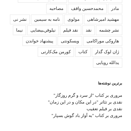
مادر
محمدحسین واقف
مصاحبه
مهشید امیرشاهی
مولوی
نامه به سیمین
نشر نی
نشر چشمه
نقد
نقد فیلم
نیلوفرـبیضایی
نیما
هاروکی موراکامی
ویسکونتی
پیشنهاد خواندن
ژان لوک گدار
کتاب
کورمن مک‌کارتی
یدالله رویایی
برترین نوشته‌ها
مروری بر کتاب "از سرد و گرم روزگار"
نقدی بر تئاتر "در این مکان و در این زمان"
نقدی بر فیلم تعقیب
مروری بر کتاب "به آواز باد گوش بسپار"