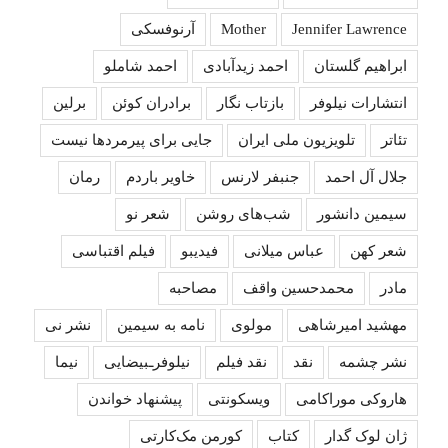
Jennifer Lawrence
Mother
آرنوفسکی
ابراهیم گلستان
احمد زیدآبادی
احمد شاملو
انتشارات نیلوفر
بازتاب نگار
برادران کوئن
برلین
تئاتر
تلویزیون ملی ایران
جایی برای پیرمردها نیست
جلال آل احمد
جنبفر لارنس
خاویر باردم
رمان
سیمین دانشور
شب‌های روشن
شعر نو
شعر کهن
عباس میلانی
فیدیبو
فیلم اقتباسی
مادر
محمدحسین واقف
مصاحبه
مهشید امیرشاهی
مولوی
نامه به سیمین
نشر نی
نشر چشمه
نقد
نقد فیلم
نیلوفرـبیضایی
نیما
هاروکی موراکامی
ویسکونتی
پیشنهاد خواندن
ژان لوک گدار
کتاب
کورمن مک‌کارتی