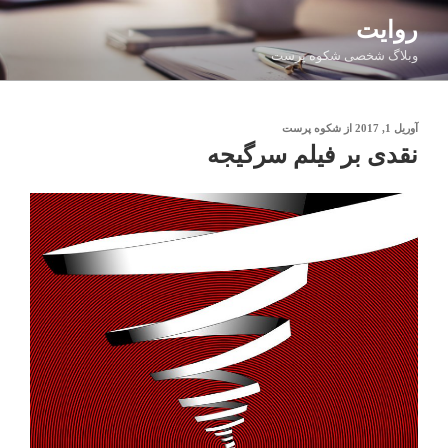
فتن
روایت
ه
وبلاگ شخصی شکوه پرست
حتوا
نوشته‌شده
آوریل 1, 2017
از
شکوه پرست
در
نقدی بر فیلم سرگیجه