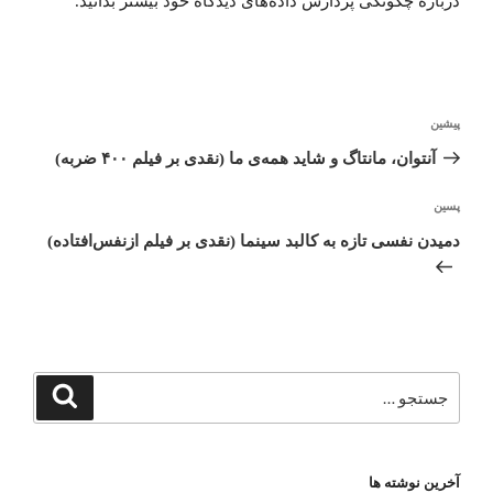
درباره چگونگی پردازش داده‌های دیدگاه خود بیشتر بدانید.
راهبری
پیشین
نوشته
نوشته
قبلی
آﻧﺘﻮان، ﻣﺎﻧﺘﺎگ و ﺷﺎﯾﺪ ﻫﻤﻪی ما (نقدی بر فیلم ۴۰۰ ضربه)
پسین
نوشته‌ٔ
بعدی
دمیدن نفسی تازه به کالبد سینما (نقدی بر فیلم از‌نفس‌افتاده)
جستجو
جستجو
برای
آخرین نوشته ها