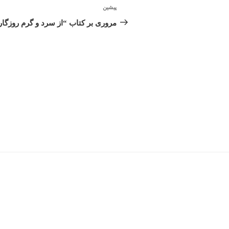
راهبری
پیشین
نوشته
نوشته
قبلی
مروری بر کتاب “از سرد و گرم روزگار