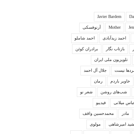
Javier Bardem
Da
Je
Mother
آرنوفسکی
احمد زیدآبادی
احمد شاملو
بازتاب نگار
برادران کوئن
تلویزیون ملی ایران
ردها نیست
جلال آل احمد
خاویر باردم
رمان
شب‌های روشن
شعر نو
باس میلانی
فیدیبو
مادر
محمدحسین واقف
ید امیرشاهی
مولوی