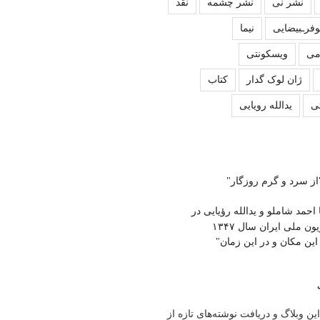
نشر نی
نشر چشمه
نقد
وفرـبیضایی
نیما
می
ویسکونتی
ژان لوک گدار
کتاب
ی
یدالله رویایی
از سرد و گرم روزگار"
ا احمد شاملو و یدالله رؤیایی در
ون ملی ایران سال ۱۳۴۷
 این مکان و در این زمان"
ین وبلاگ و دریافت نوشته‌های تازه از