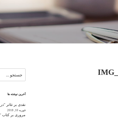
IMG_
جستجو
برای
آخرین نوشته ها
نقدی بر تئاتر “در
فوریه 10, 2018
مروری بر کتاب “ب