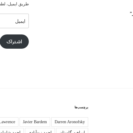
طریق ایمیل، لطفا 
”
ایمیل
اشتراک
برچسب‌ها
 Lawrence
Javier Bardem
Darren Aronofsky
ابراهیم گلستان
احمد زیدآبادی
احمد شاملو