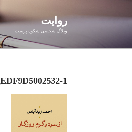
فتن
ه
حتوا
روایت
وبلاگ شخصی شکوه پرست
EDF9D5002532-1