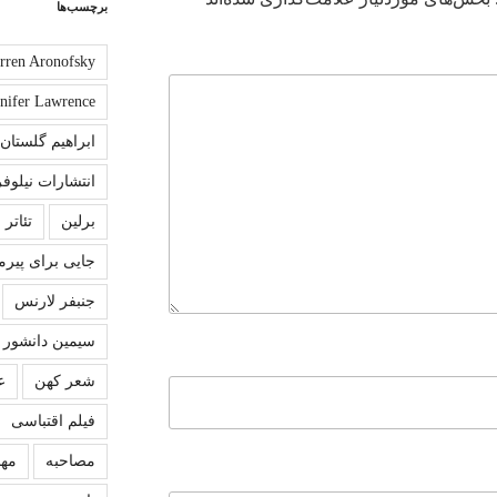
برچسب‌ها
rren Aronofsky
nnifer Lawrence
ابراهیم گلستان
انتشارات نیلوفر
برلین
تئاتر
جایی برای پیرم
جنبفر لارنس
سیمین دانشور
شعر کهن
ع
فیلم اقتباسی
مصاحبه
مهش