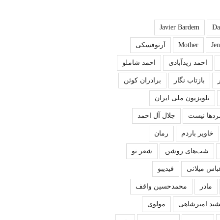
Javier Bardem
Da
Je
Mother
آرنوفسکی
احمد زیدآبادی
احمد شاملو
بازتاب نگار
برادران کوئن
تلویزیون ملی ایران
ردها نیست
جلال آل احمد
خاویر باردم
رمان
شب‌های روشن
شعر نو
باس میلانی
فیدیبو
مادر
محمدحسین واقف
ید امیرشاهی
مولوی