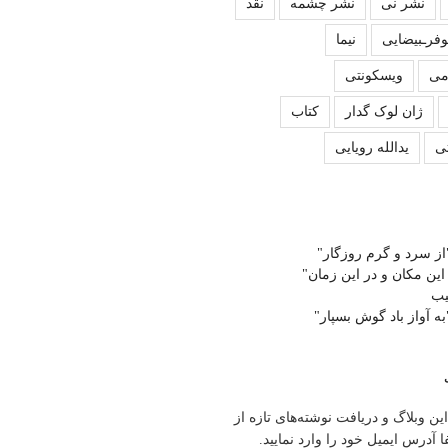
نشر نی
نشر چشمه
نقد
وفرـبیضایی
نیما
می
ویسکونتی
ژان لوک گدار
کتاب
ی
یدالله رویایی
از سرد و گرم روزگار"
 این مکان و در این زمان"
یب
ه آواز باد گوش بسپار"
ین وبلاگ و دریافت نوشته‌های تازه از
آدرس ایمیل خود را وارد نمایید.