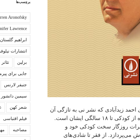
برچسب‌ها
rren Aronofsky
nnifer Lawrence
ابراهیم گلستان
انتشارات نیلوفر
برلین
تئاتر
جایی برای پیرم
جنبفر لارنس
سیمین دانشور
شعر کهن
ع
 احمد زیدآبادی که نشر نی به تازگی آن
را منتشر کرده خاطرات نویسنده از کودکی تا ۱۸ سالگی ایشان است.
فیلم اقتباسی
رات روزگار سخت کودکی خود و
مصاحبه
مهش
ش می‌پردازد. از فقر تا شادی‌های