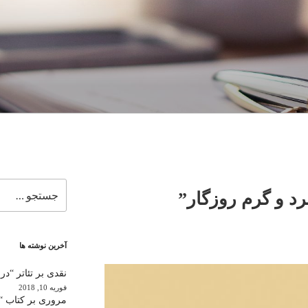
جستجو
د و گرم روزگار”
برای
آخرین نوشته ها
نقدی بر تئاتر “در
فوریه 10, 2018
مروری بر کتاب “ب