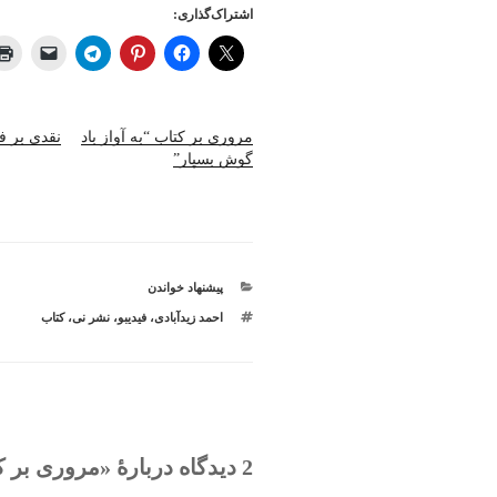
اشتراک‌گذاری:
مروری بر کتاب “به آواز باد
نقدی بر ف
گوش بسپار”
دسته‌ها
پیشنهاد خواندن
برچسب‌ها
احمد زیدآبادی
،
فیدیبو
،
نشر نی
،
کتاب
2 دیدگاه دربارهٔ «مروری بر کتاب “از سرد و گرم روزگار”»