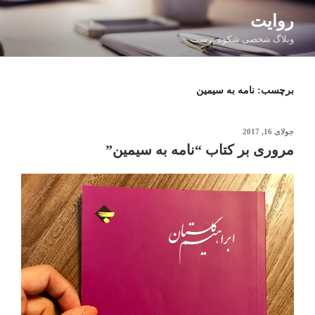
فتن
روایت
ه
وبلاگ شخصی شکوه پرست
حتوا
برچسب:
نامه به سیمین
نوشته‌شده
جولای 16, 2017
در
مروری بر کتاب “نامه به سیمین”