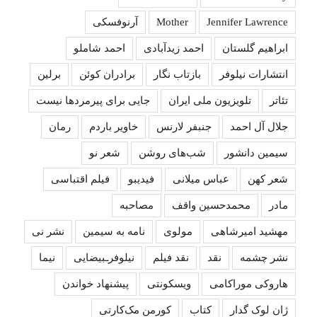
Jennifer Lawrence
Mother
آرنوفسکی
ابراهیم گلستان
احمد زیدآبادی
احمد شاملو
انتشارات نیلوفر
بازتاب نگار
برادران کوئن
برلین
تئاتر
تلویزیون ملی ایران
جایی برای پیرمردها نیست
جلال آل احمد
جنبفر لارنس
خاویر باردم
رمان
سیمین دانشور
شب‌های روشن
شعر نو
شعر کهن
عباس میلانی
فیدیبو
فیلم اقتباسی
مادر
محمدحسین واقف
مصاحبه
مهشید امیرشاهی
مولوی
نامه به سیمین
نشر نی
نشر چشمه
نقد
نقد فیلم
نیلوفرـبیضایی
نیما
هاروکی موراکامی
ویسکونتی
پیشنهاد خواندن
ژان لوک گدار
کتاب
کورمن مک‌کارتی