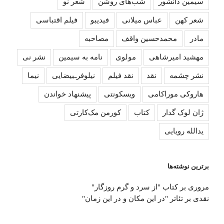
سیمین دانشور
شب‌های روشن
شعر نو
شعر کهن
عباس میلانی
فیدیبو
فیلم اقتباسی
مادر
محمدحسین واقف
مصاحبه
مهشید امیرشاهی
مولوی
نامه به سیمین
نشر نی
نشر چشمه
نقد
نقد فیلم
نیلوفرـبیضایی
نیما
هاروکی موراکامی
ویسکونتی
پیشنهاد خواندن
ژان لوک گدار
کتاب
کورمن مک‌کارتی
یدالله رویایی
برترین نوشته‌ها
مروری بر کتاب "از سرد و گرم روزگار"
نقدی بر تئاتر "در این مکان و در این زمان"