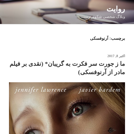
فتن
روایت
ه
وبلاگ شخصی شکوه پرست
حتوا
برچسب:
آرنوفسکی
نوشته‌شده
اکتبر 8, 2017
در
ما ز جورت سر فکرت به گریبان* (نقدی بر فیلم
مادر از آرنوفسکی)