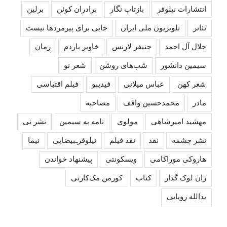
انتشارات نیلوفر
بازتاب نگار
برادران کوئن
برلین
تئاتر
تلویزیون ملی ایران
جایی برای پیرمردها نیست
جلال آل احمد
جنبفر لارنس
خاویر باردم
رمان
سیمین دانشور
شب‌های روشن
شعر نو
شعر کهن
عباس میلانی
فیدیبو
فیلم اقتباسی
مادر
محمدحسین واقف
مصاحبه
مهشید امیرشاهی
مولوی
نامه به سیمین
نشر نی
نشر چشمه
نقد
نقد فیلم
نیلوفرـبیضایی
نیما
هاروکی موراکامی
ویسکونتی
پیشنهاد خواندن
ژان لوک گدار
کتاب
کورمن مک‌کارتی
یدالله رویایی