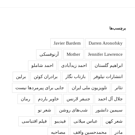
برچسب‌ها
Javier Bardem
Darren Aronofsky
Jennifer Lawrence
Mother
آرنوفسکی
ابراهیم گلستان
احمد زیدآبادی
احمد شاملو
انتشارات نیلوفر
بازتاب نگار
برادران کوئن
برلین
تئاتر
تلویزیون ملی ایران
جایی برای پیرمردها نیست
جلال آل احمد
جنبفر لارنس
خاویر باردم
رمان
سیمین دانشور
شب‌های روشن
شعر نو
شعر کهن
عباس میلانی
فیدیبو
فیلم اقتباسی
مادر
محمدحسین واقف
مصاحبه