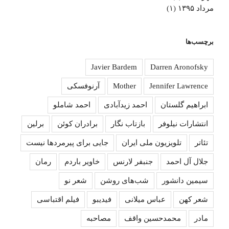
مرداد ۱۳۹۵
(۱)
برچسب‌ها
Javier Bardem
Darren Aronofsky
Jennifer Lawrence
Mother
آرنوفسکی
ابراهیم گلستان
احمد زیدآبادی
احمد شاملو
انتشارات نیلوفر
بازتاب نگار
برادران کوئن
برلین
تئاتر
تلویزیون ملی ایران
جایی برای پیرمردها نیست
جلال آل احمد
جنبفر لارنس
خاویر باردم
رمان
سیمین دانشور
شب‌های روشن
شعر نو
شعر کهن
عباس میلانی
فیدیبو
فیلم اقتباسی
مادر
محمدحسین واقف
مصاحبه