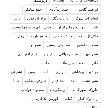
Jennifer Lawrence
Mother
آرنوفسکی
ابراهیم گلستان
احمد زیدآبادی
احمد شاملو
انتشارات نیلوفر
بازتاب نگار
برادران کوئن
برلین
تئاتر
تلویزیون ملی ایران
جایی برای پیرمردها نیست
جلال آل احمد
جنبفر لارنس
خاویر باردم
رمان
سیمین دانشور
شب‌های روشن
شعر نو
شعر کهن
عباس میلانی
فیدیبو
فیلم اقتباسی
مادر
محمدحسین واقف
مصاحبه
مهشید امیرشاهی
مولوی
نامه به سیمین
نشر نی
نشر چشمه
نقد
نقد فیلم
نیلوفرـبیضایی
نیما
هاروکی موراکامی
ویسکونتی
پیشنهاد خواندن
ژان لوک گدار
کتاب
کورمن مک‌کارتی
یدالله رویایی