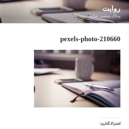
فتن
روایت
ه
وبلاگ شخصی شکوه پرست
حتوا
pexels-photo-210660
اشتراک‌گذاری: