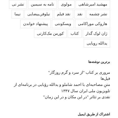
مهشید امیرشاهی
مولوی
نامه به سیمین
نشر نی
نشر چشمه
نقد
نقد فیلم
نیلوفرـبیضایی
نیما
هاروکی موراکامی
ویسکونتی
پیشنهاد خواندن
ژان لوک گدار
کتاب
کورمن مک‌کارتی
یدالله رویایی
برترین نوشته‌ها
مروری بر کتاب "از سرد و گرم روزگار"
فیل‌ها
متنِ‌ مصاحبه‌ای با احمد شاملو و یدالله رؤیایی در برنامه‌ای از
تلویزیون ملی ایران سال ۱۳۴۷
نقدی بر تئاتر "در این مکان و در این زمان"
اشتراک از طریق ایمیل