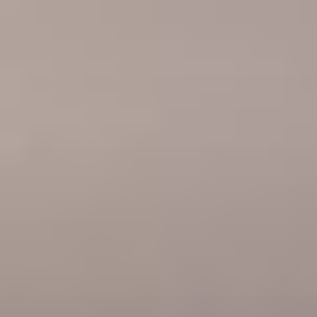
فتن
ه
حتوا