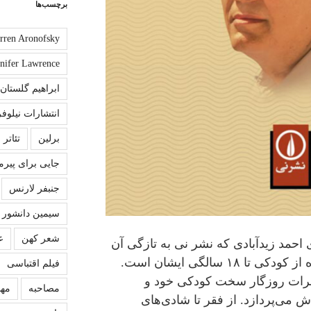
برچسب‌ها
rren Aronofsky
nnifer Lawrence
ابراهیم گلستان
انتشارات نیلوفر
برلین
تئاتر
جایی برای پیرم
جنبفر لارنس
سیمین دانشور
شعر کهن
ع
 احمد زیدآبادی که نشر نی به تازگی آن
را منتشر کرده خاطرات نویسنده از کودکی تا ۱۸ سالگی ایشان است.
فیلم اقتباسی
رات روزگار سخت کودکی خود و
مصاحبه
مهش
ش می‌پردازد. از فقر تا شادی‌های