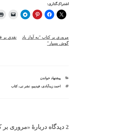
اشتراک‌گذاری:
مروری بر کتاب “به آواز باد
نقدی بر ف
گوش بسپار”
دسته‌ها
پیشنهاد خواندن
برچسب‌ها
احمد زیدآبادی
،
فیدیبو
،
نشر نی
،
کتاب
2 دیدگاه دربارهٔ «مروری بر کتاب “از سرد و گرم روزگار”»