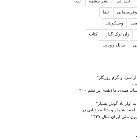
نشر نی
نشر چشمه
نقد
وفرـبیضایی
نیما
می
ویسکونتی
ژان لوک گدار
کتاب
ی
یدالله رویایی
از سرد و گرم روزگار"
یب
آﻧﺘﻮان، ﻣﺎﻧﺘﺎگ و ﺷﺎﯾﺪ ﻫﻤﻪی ما (نقدی بر فیلم ۴۰۰
ه آواز باد گوش بسپار"
ا احمد شاملو و یدالله رؤیایی در
ون ملی ایران سال ۱۳۴۷