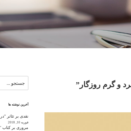
جستجو
د و گرم روزگار”
برای
آخرین نوشته ها
نقدی بر تئاتر “در
فوریه 10, 2018
مروری بر کتاب “ب