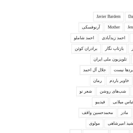
Javier Bardem
Da
Je
Mother
آرنوفسکی
احمد زیدآبادی
احمد شاملو
بازتاب نگار
برادران کوئن
تلویزیون ملی ایران
ردها نیست
جلال آل احمد
خاویر باردم
رمان
شب‌های روشن
شعر نو
باس میلانی
فیدیبو
مادر
محمدحسین واقف
ید امیرشاهی
مولوی