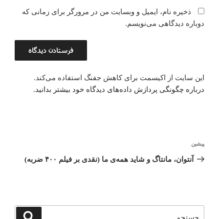
ذخیره نام، ایمیل و وبسایت من در مرورگر برای زمانی که
دوباره دیدگاهی می‌نویسم.
این سایت از اکیسمت برای کاهش جفنگ استفاده می‌کند.
درباره چگونگی پردازش داده‌های دیدگاه خود بیشتر بدانید.
راهبری
پیشین
نوشته
نوشته
قبلی
آﻧﺘﻮان، ﻣﺎﻧﺘﺎگ و ﺷﺎﯾﺪ ﻫﻤﻪی ما (نقدی بر فیلم ۴۰۰ ضربه)
جستجو
جستجو