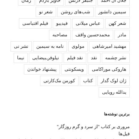
جلال آل احمد
جنبفر لارنس
خاویر باردم
رمان
سیمین دانشور
شب‌های روشن
شعر نو
شعر کهن
عباس میلانی
فیدیبو
فیلم اقتباسی
مادر
محمدحسین واقف
مصاحبه
مهشید امیرشاهی
مولوی
نامه به سیمین
نشر نی
نشر چشمه
نقد
نقد فیلم
نیلوفرـبیضایی
نیما
هاروکی موراکامی
ویسکونتی
پیشنهاد خواندن
ژان لوک گدار
کتاب
کورمن مک‌کارتی
یدالله رویایی
برترین نوشته‌ها
مروری بر کتاب "از سرد و گرم روزگار"
فیل‌ها