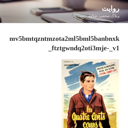
فتن
روایت
ه
وبلاگ شخصی شکوه پرست
حتوا
mv5bmtqzntmzota2ml5bml5banbnxk
ftztgwndq2oti3mje-_v1_