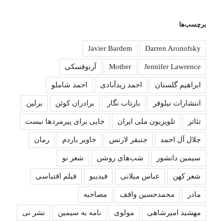
برچسب‌ها
Javier Bardem
Darren Aronofsky
Jennifer Lawrence
Mother
آرنوفسکی
ابراهیم گلستان
احمد زیدآبادی
احمد شاملو
انتشارات نیلوفر
بازتاب نگار
برادران کوئن
برلین
تئاتر
تلویزیون ملی ایران
جایی برای پیرمردها نیست
جلال آل احمد
جنبفر لارنس
خاویر باردم
رمان
سیمین دانشور
شب‌های روشن
شعر نو
شعر کهن
عباس میلانی
فیدیبو
فیلم اقتباسی
مادر
محمدحسین واقف
مصاحبه
مهشید امیرشاهی
مولوی
نامه به سیمین
نشر نی