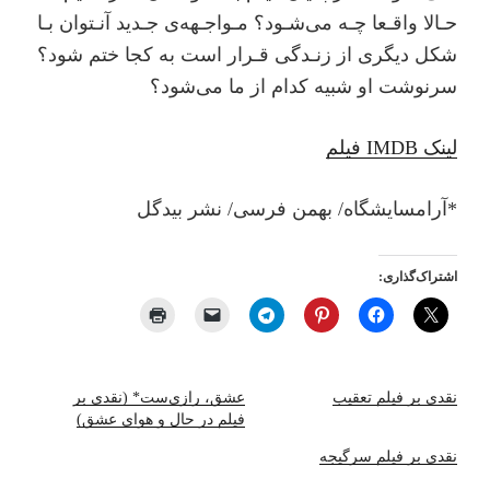
ﺣـﺎﻻ واﻗـﻌﺎ ﭼـﻪ ﻣﯽﺷـﻮد؟ ﻣـﻮاﺟـﻬﻪی ﺟـﺪﯾﺪ آﻧـﺘﻮان ﺑـﺎ
ﺷﮑﻞ دﯾﮕﺮی از زﻧـﺪﮔﯽ ﻗـﺮار اﺳﺖ ﺑﻪ ﮐﺠﺎ ﺧﺘﻢ ﺷﻮد؟
ﺳﺮﻧﻮﺷﺖ او ﺷﺒﯿﻪ ﮐﺪام از ﻣﺎ ﻣﯽﺷﻮد؟
لینک ‌IMDB فیلم
*آراﻣﺴﺎﯾﺸﮕﺎه/ ﺑﻬﻤﻦ ﻓﺮﺳﯽ/ ﻧﺸﺮ ﺑﯿﺪﮔﻞ
اشتراک‌گذاری:
نقدی بر فیلم تعقیب
عشق، رازی‌ست* (نقدی بر
فیلم در حال و هوای عشق)
نقدی بر فیلم سرگیجه