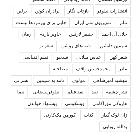
انتشارات نیلوفر
بازتاب نگار
برادران کوئن
برلین
تئاتر
تلویزیون ملی ایران
جایی برای پیرمردها نیست
جلال آل احمد
جنبفر لارنس
خاویر باردم
رمان
سیمین دانشور
شب‌های روشن
شعر نو
شعر کهن
عباس میلانی
فیدیبو
فیلم اقتباسی
مادر
محمدحسین واقف
مصاحبه
مهشید امیرشاهی
مولوی
نامه به سیمین
نشر نی
نشر چشمه
نقد
نقد فیلم
نیلوفرـبیضایی
نیما
هاروکی موراکامی
ویسکونتی
پیشنهاد خواندن
ژان لوک گدار
کتاب
کورمن مک‌کارتی
یدالله رویایی