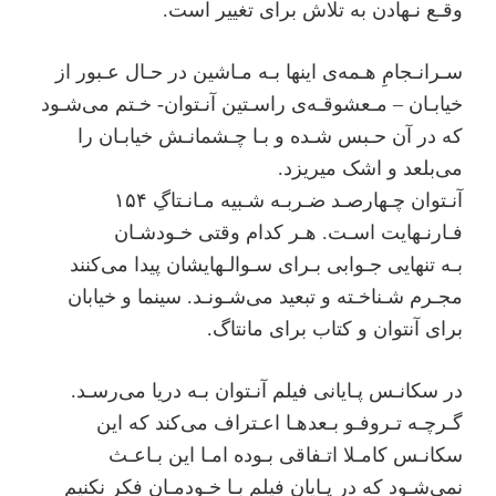
وﻗـﻊ ﻧـﻬﺎدن ﺑﻪ ﺗﻼش ﺑﺮای تغییر اﺳﺖ.
ﺳـﺮاﻧـﺠﺎمِ ﻫـﻤﻪی اﯾﻨﻬﺎ ﺑـﻪ ﻣـﺎﺷﯿﻦ در ﺣـﺎل ﻋـﺒﻮر از
ﺧﯿﺎﺑـﺎن – ﻣـﻌﺸﻮﻗـﻪی راﺳـﺘﯿﻦ آﻧـﺘﻮان- ﺧـﺘﻢ ﻣﯽﺷـﻮد
ﮐﻪ در آن ﺣـﺒﺲ ﺷـﺪه و ﺑـﺎ ﭼـﺸﻤﺎﻧـﺶ ﺧﯿﺎﺑـﺎن را
می‌بلعد و اﺷﮏ ﻣﯿﺮﯾﺰد.
آﻧـﺘﻮان ﭼـﻬﺎرﺻـﺪ ﺿـﺮﺑـﻪ ﺷـﺒﯿﻪ ﻣـﺎﻧـﺘﺎگِ ۱۵۴
ﻓـﺎرﻧـﻬﺎﯾﺖ اﺳـﺖ. ﻫـﺮ ﮐﺪام وﻗﺘﯽ ﺧـﻮدﺷـﺎن
ﺑـﻪ تنهایی ﺟـﻮاﺑﯽ ﺑـﺮای ﺳـﻮاﻟـﻬﺎﯾﺸﺎن ﭘﯿﺪا ﻣﯽﮐﻨﻨﺪ
ﻣﺠـﺮم ﺷـﻨﺎﺧـﺘﻪ و ﺗﺒﻌﯿﺪ ﻣﯽﺷـﻮﻧـﺪ. ﺳﯿﻨﻤﺎ و ﺧﯿﺎﺑﺎن
ﺑﺮای آﻧﺘﻮان و ﮐﺘﺎب ﺑﺮای ﻣﺎﻧﺘﺎگ.
در ﺳﮑﺎﻧـﺲ ﭘـﺎﯾﺎﻧﯽ ﻓﯿﻠﻢ آﻧـﺘﻮان ﺑـﻪ درﯾﺎ ﻣﯽرﺳـﺪ.
ﮔـﺮﭼـﻪ ﺗـﺮوﻓـﻮ ﺑـﻌﺪﻫـﺎ اﻋـﺘﺮاف ﻣﯽﮐﻨﺪ ﮐﻪ اﯾﻦ
ﺳﮑﺎﻧـﺲ ﮐﺎﻣـﻼ اﺗـﻔﺎﻗﯽ ﺑـﻮده اﻣـﺎ اﯾﻦ ﺑـﺎﻋـﺚ
ﻧﻤﯽﺷـﻮد ﮐﻪ در ﭘـﺎﯾﺎن ﻓﯿﻠﻢ ﺑـﺎ ﺧـﻮدﻣـﺎن ﻓﮑﺮ ﻧﮑﻨﯿﻢ