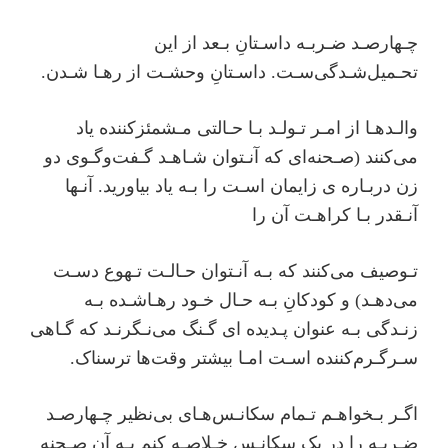
ﭼـﻬﺎرﺻـﺪ ﺿـﺮﺑـﻪ داﺳـﺘﺎنِ ﺑـﻌﺪ از اﯾﻦ
ﺗﺤـﻤﯿﻞﺷـﺪﮔﯽﺳـﺖ. داﺳـﺘﺎنِ وﺣﺸـﺖ از رﻫـﺎ ﺷـﺪن.
واﻟـﺪﻫـﺎ از اﻣـﺮ ﺗـﻮﻟـﺪ ﺑـﺎ ﺣـﺎﻟﺘﯽ ﻣـﺸﻤﺌﺰﮐﻨﻨﺪه ﯾﺎد
ﻣﯽﮐﻨﻨﺪ (ﺻـﺤﻨﻪای ﮐﻪ آﻧـﺘﻮان ﺷـﺎﻫـﺪ ﮔـﻔﺖوﮔـﻮی دو
زن درﺑـﺎره ی زاﯾﻤﺎن اﺳـﺖ را ﺑـﻪ ﯾﺎد ﺑﯿﺎورﯾﺪ. آﻧـﻬﺎ
آﻧـﻘﺪر ﺑـﺎ ﮐﺮاﻫـﺖ آن را
ﺗـﻮﺻﯿﻒ ﻣﯽﮐﻨﻨﺪ ﮐﻪ ﺑـﻪ آﻧـﺘﻮان ﺣـﺎﻟـﺖ ﺗـﻬﻮع دﺳـﺖ
ﻣﯽدﻫـﺪ) و ﮐﻮدﮐﺎنِ ﺑـﻪ ﺣـﺎل ﺧـﻮد رﻫـﺎﺷـﺪه ﺑـﻪ
زﻧـﺪﮔﯽ ﺑـﻪ عنوان ﭘـﺪﯾﺪه ای ﮔـﻨﮓ ﻣﯽﻧـﮕﺮﻧـﺪ ﮐﻪ ﮔـﺎﻫﯽ
ﺳـﺮﮔـﺮمﮐﻨﻨﺪه اﺳـﺖ اﻣـﺎ ﺑﯿﺸﺘﺮ وﻗﺖﻫﺎ ﺗﺮﺳﻨﺎک.
اﮔـﺮ ﺑـﺨﻮاﻫـﻢ ﺗـﻤﺎم ﺳﮑﺎﻧـﺲﻫـﺎی ﺑﯽﻧﻈﯿﺮ ﭼـﻬﺎرﺻـﺪ
ﺿـﺮﺑـﻪ را در ﯾﮏ ﺳﮑﺎﻧـﺲ ﺧـﻼﺻـﻪ ﮐﻨﻢ ﺑـﻪ آن ﺻـﺤﻨﻪ