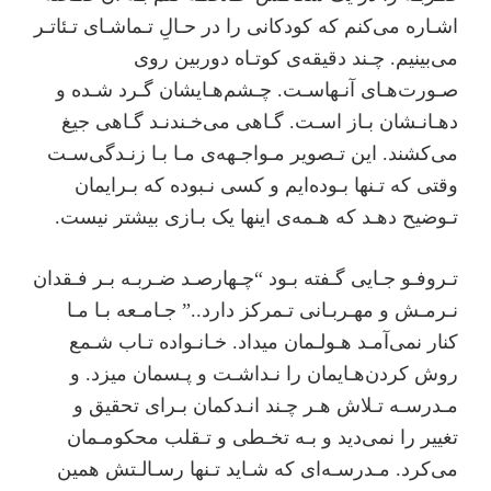
اﺷـﺎره ﻣﯽﮐﻨﻢ ﮐﻪ ﮐﻮدﮐﺎﻧﯽ را در ﺣـﺎلِ ﺗـﻤﺎﺷـﺎی ﺗـﺌﺎﺗـﺮ
ﻣﯽﺑﯿﻨﯿﻢ. ﭼـﻨﺪ دﻗﯿﻘﻪی ﮐﻮﺗـﺎه دورﺑﯿﻦ روی
ﺻـﻮرتﻫـﺎی آﻧـﻬﺎﺳـﺖ. ﭼـﺸﻢﻫـﺎﯾﺸﺎن ﮔـﺮد ﺷـﺪه و
دﻫـﺎﻧـﺸﺎن ﺑـﺎز اﺳـﺖ. ﮔـﺎﻫﯽ ﻣﯽﺧـﻨﺪﻧـﺪ ﮔـﺎﻫﯽ ﺟﯿﻎ
ﻣﯽﮐﺸﻨﺪ. اﯾﻦ ﺗـﺼﻮﯾﺮ ﻣـﻮاﺟـﻬﻪی ﻣـﺎ ﺑـﺎ زﻧـﺪﮔﯽﺳـﺖ
وﻗﺘﯽ ﮐﻪ ﺗـﻨﻬﺎ ﺑـﻮده‌اﯾﻢ و ﮐﺴﯽ ﻧـﺒﻮده ﮐﻪ ﺑـﺮاﯾﻤﺎن
ﺗـﻮﺿﯿﺢ دﻫـﺪ ﮐﻪ ﻫـﻤﻪی اﯾﻨﻬﺎ ﯾﮏ ﺑـﺎزی ﺑﯿﺸﺘﺮ ﻧﯿﺴﺖ.
ﺗـﺮوﻓـﻮ ﺟـﺎﯾﯽ ﮔـﻔﺘﻪ ﺑـﻮد “ﭼـﻬﺎرﺻـﺪ ﺿـﺮﺑـﻪ ﺑـﺮ ﻓـﻘﺪان
ﻧـﺮﻣـﺶ و ﻣﻬـﺮﺑـﺎﻧﯽ ﺗـﻤﺮﮐﺰ دارد..” ﺟـﺎﻣـﻌﻪ ﺑـﺎ ﻣـﺎ
ﮐﻨﺎر ﻧﻤﯽآﻣـﺪ ﻫـﻮﻟـﻤﺎن ﻣﯿﺪاد. ﺧـﺎﻧـﻮاده ﺗـﺎب ﺷـﻤﻊ
روش ﮐﺮدنﻫـﺎﯾﻤﺎن را ﻧـﺪاﺷـﺖ و ﭘـﺴﻤﺎن ﻣﯿﺰد. و
ﻣـﺪرﺳـﻪ ﺗـﻼش ﻫـﺮ ﭼـﻨﺪ اﻧـﺪﮐﻤﺎن ﺑـﺮای ﺗﺤﻘﯿﻖ و
تغییر را ﻧﻤﯽدﯾﺪ و ﺑـﻪ ﺗﺨـﻄﯽ و ﺗـﻘﻠﺐ ﻣﺤﮑﻮﻣـﻤﺎن
ﻣﯽﮐﺮد. ﻣـﺪرﺳـﻪای ﮐﻪ ﺷـﺎﯾﺪ ﺗـﻨﻬﺎ رﺳـﺎﻟـﺘﺶ ﻫﻤﯿﻦ