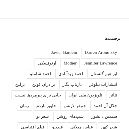
برچسب‌ها
Javier Bardem
Darren Aronofsky
Jennifer Lawrence
Mother
آرنوفسکی
ابراهیم گلستان
احمد زیدآبادی
احمد شاملو
انتشارات نیلوفر
بازتاب نگار
برادران کوئن
برلین
تئاتر
تلویزیون ملی ایران
جایی برای پیرمردها نیست
جلال آل احمد
جنبفر لارنس
خاویر باردم
رمان
سیمین دانشور
شب‌های روشن
شعر نو
شعر کهن
عباس میلانی
فیدیبو
فیلم اقتباسی