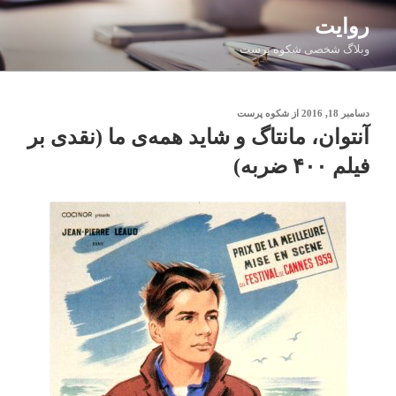
فتن
روایت
ه
وبلاگ شخصی شکوه پرست
حتوا
نوشته‌شده
دسامبر 18, 2016
از
شکوه پرست
در
آﻧﺘﻮان، ﻣﺎﻧﺘﺎگ و ﺷﺎﯾﺪ ﻫﻤﻪی ما (نقدی بر
فیلم ۴۰۰ ضربه)