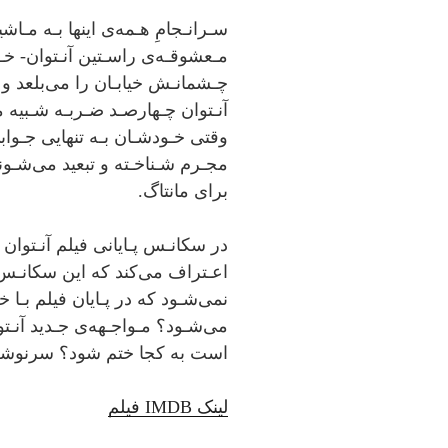
ﺳـﺮاﻧـﺠﺎمِ ﻫـﻤﻪی اﯾﻨﻬﺎ ﺑـﻪ ﻣـﺎﺷﯿ
ﻣـﻌﺸﻮﻗـﻪی راﺳـﺘﯿﻦ آﻧـﺘﻮان- ﺧـ
ﭼـﺸﻤﺎﻧـﺶ ﺧﯿﺎﺑـﺎن را می‌بلعد و
وﻗﺘﯽ ﺧـﻮدﺷـﺎن ﺑـﻪ تنهایی ﺟـﻮاﺑ
ﻣﺠـﺮم ﺷـﻨﺎﺧـﺘﻪ و ﺗﺒﻌﯿﺪ ﻣﯽﺷـﻮﻧـﺪ
ﺑﺮای ﻣﺎﻧﺘﺎگ.
در ﺳﮑﺎﻧـﺲ ﭘـﺎﯾﺎﻧﯽ ﻓﯿﻠﻢ آﻧـﺘﻮان 
اﻋـﺘﺮاف ﻣﯽﮐﻨﺪ ﮐﻪ اﯾﻦ ﺳﮑﺎﻧـﺲ ﮐﺎ
ﻧﻤﯽﺷـﻮد ﮐﻪ در ﭘـﺎﯾﺎن ﻓﯿﻠﻢ ﺑـﺎ ﺧ
ﻣﯽﺷـﻮد؟ ﻣـﻮاﺟـﻬﻪی ﺟـﺪﯾﺪ آﻧـﺘﻮ
اﺳﺖ ﺑﻪ ﮐﺠﺎ ﺧﺘﻢ ﺷﻮد؟ ﺳﺮﻧﻮﺷﺖ 
لینک ‌IMDB فیلم