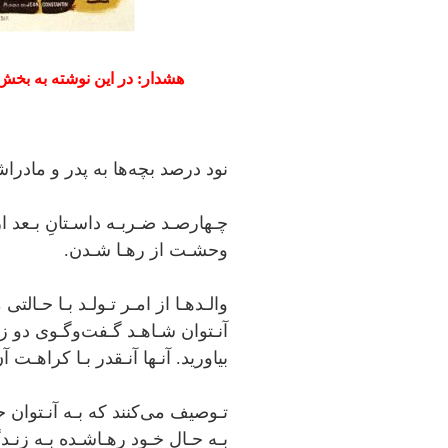
هشدار: در این نوشته به بخش
نود درصد بچه‌ها به پدر و مادر
ﭼـﻬﺎرﺻـﺪ ﺿـﺮﺑـﻪ داﺳـﺘﺎنِ ﺑـﻌﺪ 
وﺣﺸـﺖ از رﻫـﺎ ﺷـﺪن.
واﻟـﺪﻫـﺎ از اﻣـﺮ ﺗـﻮﻟـﺪ ﺑـﺎ ﺣـﺎﻟ
آﻧـﺘﻮان ﺷـﺎﻫـﺪ ﮔـﻔﺖوﮔـﻮی دو زن
ﺑﯿﺎورﯾﺪ. آﻧـﻬﺎ آﻧـﻘﺪر ﺑـﺎ ﮐﺮاﻫـﺖ آ
ﺗـﻮﺻﯿﻒ ﻣﯽﮐﻨﻨﺪ ﮐﻪ ﺑـﻪ آﻧـﺘﻮان 
ﺑـﻪ ﺣـﺎل ﺧـﻮد رﻫـﺎﺷـﺪه ﺑـﻪ زﻧـﺪ