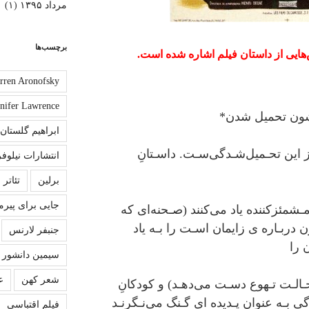
مرداد ۱۳۹۵
(۱)
برچسب‌ها
‌هایی از داستان فیلم اشاره شده است.
rren Aronofsky
nnifer Lawrence
اشون تحمیل شدن*
ابراهیم گلستان
از اﯾﻦ ﺗﺤـﻤﯿﻞﺷـﺪﮔﯽﺳـﺖ. داﺳـﺘﺎنِ
انتشارات نیلوفر
برلین
تئاتر
جایی برای پیرم
ﺘﯽ ﻣـﺸﻤﺌﺰﮐﻨﻨﺪه ﯾﺎد ﻣﯽﮐﻨﻨﺪ (ﺻـﺤﻨﻪای ﮐﻪ
 درﺑـﺎره ی زاﯾﻤﺎن اﺳـﺖ را ﺑـﻪ ﯾﺎد
جنبفر لارنس
ن را
سیمین دانشور
شعر کهن
ع
ﺣـﺎﻟـﺖ ﺗـﻬﻮع دﺳـﺖ ﻣﯽدﻫـﺪ) و ﮐﻮدﮐﺎنِ
ﮔﯽ ﺑـﻪ عنوان ﭘـﺪﯾﺪه ای ﮔـﻨﮓ ﻣﯽﻧـﮕﺮﻧـﺪ
فیلم اقتباسی