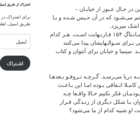
اشتراک از طریق ایمیل
ﻦ در ﺣـﺎل ﻋـﺒﻮر از ﺧﯿﺎﺑـﺎن –
ﺘﻢ ﻣﯽﺷـﻮد ﮐﻪ در آن ﺣـﺒﺲ ﺷـﺪه و ﺑـﺎ
برای اشتراک در ا
طریق ایمیل، لطفا 
 اﺷﮏ ﻣﯿﺮﯾﺰد.
آﻧـﺘﻮان ﭼـﻬﺎرﺻـﺪ ﺿـﺮﺑـﻪ ﺷـﺒﯿﻪ ﻣـﺎﻧـﺘﺎگِ ۱۵۴ ﻓـﺎرﻧـﻬﺎﯾﺖ اﺳـﺖ. ﻫـﺮ ﮐﺪام
ایمیل
ﯽ ﺑـﺮای ﺳـﻮاﻟـﻬﺎﯾﺸﺎن ﭘﯿﺪا ﻣﯽﮐﻨﻨﺪ
. ﺳﯿﻨﻤﺎ و ﺧﯿﺎﺑﺎن ﺑﺮای آﻧﺘﻮان و ﮐﺘﺎب
اشتراک
ﺑـﻪ درﯾﺎ ﻣﯽرﺳـﺪ. ﮔـﺮﭼـﻪ ﺗـﺮوﻓـﻮ ﺑـﻌﺪﻫـﺎ
ﻣـﻼ اﺗـﻔﺎﻗﯽ ﺑـﻮده اﻣـﺎ اﯾﻦ ﺑـﺎﻋـﺚ
ـﻮدﻣـﺎن ﻓﮑﺮ ﻧﮑﻨﯿﻢ ﺣـﺎﻻ واﻗـﻌﺎ ﭼـﻪ
ان ﺑـﺎ ﺷﮑﻞ دﯾﮕﺮی از زﻧـﺪﮔﯽ ﻗـﺮار
او ﺷﺒﯿﻪ ﮐﺪام از ﻣﺎ ﻣﯽﺷﻮد؟