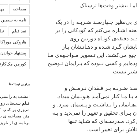
ﻣـﺎ ﺑﯿﺸﺘﺮ وﻗﺖﻫﺎ ﺗﺮﺳﻨﺎک.
مصاحبه
مهش
نامه به سیمین
ی ﺑﯽﻧﻈﯿﺮ ﭼـﻬﺎرﺻـﺪ ﺿـﺮﺑـﻪ را در ﯾﮏ
ﻨﻪ اﺷـﺎره ﻣﯽﮐﻨﻢ ﮐﻪ ﮐﻮدﮐﺎﻧﯽ را در
نقد فیلم
نیل
 ﭼـﻨﺪ دﻗﯿﻘﻪی ﮐﻮﺗـﺎه دورﺑﯿﻦ روی
هاروکی موراکا
ﺸﺎن ﮔـﺮد ﺷـﺪه و دﻫـﺎﻧـﺸﺎن ﺑـﺎز
پیشنهاد خواندن
ﯿﻎ ﻣﯽﮐﺸﻨﺪ. اﯾﻦ ﺗـﺼﻮﯾﺮ ﻣـﻮاﺟـﻬﻪی ﻣـﺎ
ده‌اﯾﻢ و ﮐﺴﯽ ﻧـﺒﻮده ﮐﻪ ﺑـﺮاﯾﻤﺎن ﺗـﻮﺿﯿﺢ
کورمن مک‌کارت
ﯿﺸﺘﺮ ﻧﯿﺴﺖ.
برترین نوشته‌ها
رﺻـﺪ ﺿـﺮﺑـﻪ ﺑـﺮ ﻓـﻘﺪان ﻧـﺮﻣـﺶ و
ﺑـﺎ ﻣـﺎ ﮐﻨﺎر ﻧﻤﯽآﻣـﺪ ﻫـﻮﻟـﻤﺎن ﻣﯿﺪاد.
امشب به راستی 
فیلم شب‌های رو
ـﺎﯾﻤﺎن را ﻧـﺪاﺷـﺖ و ﭘـﺴﻤﺎن ﻣﯿﺰد. و
مروری بر کتاب "
 ﺑـﺮای ﺗﺤﻘﯿﻖ و تغییر را ﻧﻤﯽدﯾﺪ و ﺑـﻪ
متنِ‌ مصاحبه‌ای ب
د. ﻣـﺪرﺳـﻪای ﮐﻪ ﺷـﺎﯾﺪ ﺗـﻨﻬﺎ
برنامه‌ای از تلویزی
 ﺗﻼش ﺑﺮای تغییر اﺳﺖ.