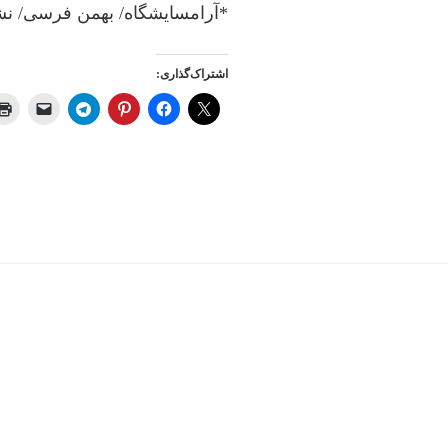
*آراﻣﺴﺎﯾﺸﮕﺎه/ ﺑﻬﻤﻦ ﻓﺮﺳﯽ/ ﻧﺸ
اشتراک‌گذاری: