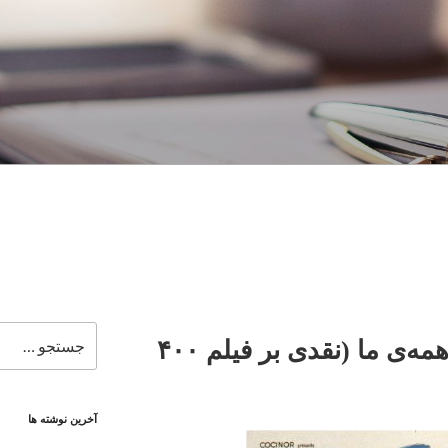
جستجو
آﻧﺘﻮان، ﻣﺎﻧﺘﺎگ و ﺷﺎﯾﺪ ﻫﻤﻪی ما (نقدی بر فیلم ۴۰۰
برای
آخرین نوشته ها