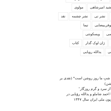
ید امیرشاهی
مولوی
نشر نی
نشر چشمه
نقد
وفرـبیضایی
نیما
می
ویسکونتی
ژان لوک گدار
کتاب
ی
یدالله رویایی
شبِ ما روز روشن است* (نقدی بر
شن)
از سرد و گرم روزگار"
ا احمد شاملو و یدالله رؤیایی در
ون ملی ایران سال ۱۳۴۷