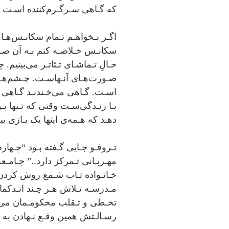
ﮐﻪ ﮔـﺎﻫﯽ ﺳـﺮﮔـﺮمﮐﻨﻨﺪه اﺳـﺖ ا
اﮔـﺮ ﺑـﺨﻮاﻫـﻢ ﺗـﻤﺎم ﺳﮑﺎﻧـﺲﻫـﺎ
ﺳﮑﺎﻧـﺲ ﺧـﻼﺻـﻪ ﮐﻨﻢ ﺑـﻪ آن ﺻـﺤ
ﺣـﺎلِ ﺗـﻤﺎﺷـﺎی ﺗـﺌﺎﺗـﺮ ﻣﯽﺑﯿﻨﯿﻢ.
ﺻـﻮرتﻫـﺎی آﻧـﻬﺎﺳـﺖ. ﭼـﺸﻢﻫـﺎﯾ
اﺳـﺖ. ﮔـﺎﻫﯽ ﻣﯽﺧـﻨﺪﻧـﺪ ﮔـﺎﻫﯽ ﺟ
ﺑـﺎ زﻧـﺪﮔﯽﺳـﺖ وﻗﺘﯽ ﮐﻪ ﺗـﻨﻬﺎ ﺑـﻮ
دﻫـﺪ ﮐﻪ ﻫـﻤﻪی اﯾﻨﻬﺎ ﯾﮏ ﺑـﺎزی ﺑ
ﺗـﺮوﻓـﻮ ﺟـﺎﯾﯽ ﮔـﻔﺘﻪ ﺑـﻮد “ﭼـﻬﺎ
ﻣﻬـﺮﺑـﺎﻧﯽ ﺗـﻤﺮﮐﺰ دارد..” ﺟـﺎﻣـﻌﻪ 
ﺧـﺎﻧـﻮاده ﺗـﺎب ﺷـﻤﻊ روش ﮐﺮدنﻫ
ﻣـﺪرﺳـﻪ ﺗـﻼش ﻫـﺮ ﭼـﻨﺪ اﻧـﺪﮐﻤﺎن
ﺗﺨـﻄﯽ و ﺗـﻘﻠﺐ ﻣﺤﮑﻮﻣـﻤﺎن ﻣﯽﮐﺮ
رﺳـﺎﻟـﺘﺶ ﻫﻤﯿﻦ وﻗـﻊ ﻧـﻬﺎدن ﺑﻪ