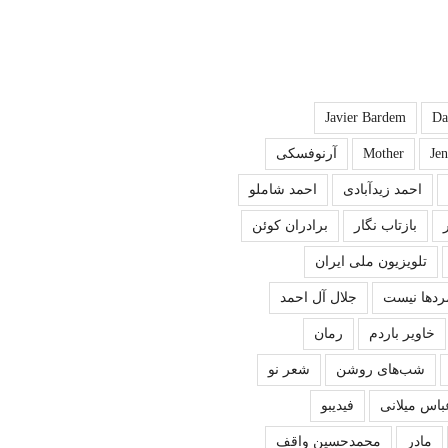
Javier Bardem
Da
Je
Mother
آرنوفسکی
احمد زیدآبادی
احمد شاملو
بازتاب نگار
برادران کوئن
تلویزیون ملی ایران
ردها نیست
جلال آل احمد
خاویر باردم
رمان
شب‌های روشن
شعر نو
باس میلانی
فیدیبو
مادر
محمدحسین واقف