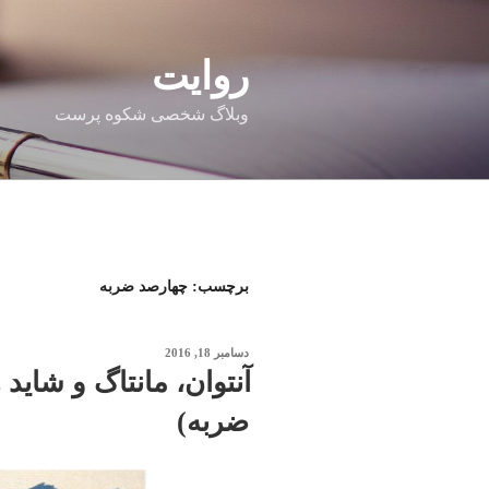
فتن
ه
حتوا
روایت
وبلاگ شخصی شکوه پرست
برچسب:
چهارصد ضربه
نوشته‌شده
دسامبر 18, 2016
در
ضربه)