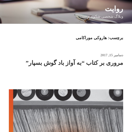
فتن
روایت
ه
وبلاگ شخصی شکوه پرست
حتوا
برچسب:
هاروکی موراکامی
نوشته‌شده
دسامبر 15, 2017
در
مروری بر کتاب “به آواز باد گوش بسپار”