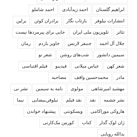
ابراهیم گلستان
احمد زیدآبادی
احمد شاملو
انتشارات نیلوفر
بازتاب نگار
برادران کوئن
برلین
تئاتر
تلویزیون ملی ایران
جایی برای پیرمردها نیست
جلال آل احمد
جنبفر لارنس
خاویر باردم
رمان
سیمین دانشور
شب‌های روشن
شعر نو
شعر کهن
عباس میلانی
فیدیبو
فیلم اقتباسی
مادر
محمدحسین واقف
مصاحبه
مهشید امیرشاهی
مولوی
نامه به سیمین
نشر نی
نشر چشمه
نقد
نقد فیلم
نیلوفرـبیضایی
نیما
هاروکی موراکامی
ویسکونتی
پیشنهاد خواندن
ژان لوک گدار
کتاب
کورمن مک‌کارتی
یدالله رویایی