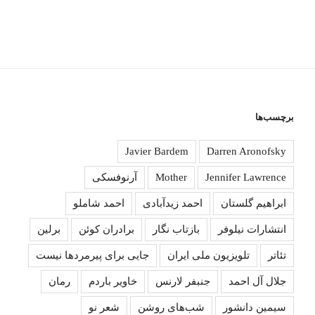
برچسب‌ها
Javier Bardem
Darren Aronofsky
Jennifer Lawrence
Mother
آرنوفسکی
ابراهیم گلستان
احمد زیدآبادی
احمد شاملو
انتشارات نیلوفر
بازتاب نگار
برادران کوئن
برلین
تئاتر
تلویزیون ملی ایران
جایی برای پیرمردها نیست
جلال آل احمد
جنبفر لارنس
خاویر باردم
رمان
سیمین دانشور
شب‌های روشن
شعر نو