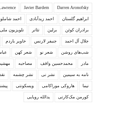
 Lawrence
Javier Bardem
Darren Aronofsky
ابراهیم گلستان
احمد زیدآبادی
احمد شاملو
برادران کوئن
برلین
تئاتر
تلویزیون ملی 
جلال آل احمد
جنبفر لارنس
خاویر باردم
شب‌های روشن
شعر نو
شعر کهن
عباس
مادر
محمدحسین واقف
مصاحبه
مهشید
نامه به سیمین
نشر نی
نشر چشمه
نقد
نیما
هاروکی موراکامی
ویسکونتی
پیشنه
کورمن مک‌کارتی
یدالله رویایی