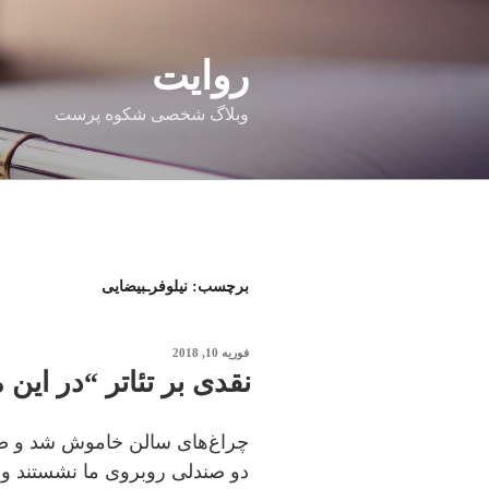
فتن
ه
حتوا
روایت
وبلاگ شخصی شکوه پرست
برچسب:
نیلوفرـبیضایی
نوشته‌شده
فوریه 10, 2018
در
نقدی بر تئاتر “در این 
چراغ‌های سالن خاموش شد و صح
دو صندلی روبروی ما نشستند و