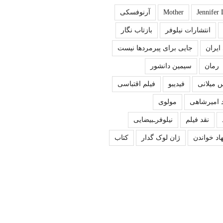
Jennifer
Mother
آرنوفسکی
انتشارات نیلوفر
بازتاب نگار
ایران
جایی برای پیرمردها نیست
رمان
سیمین دانشور
 میلانی
فیدیبو
فیلم اقتباسی
 امیرشاهی
مولوی
نقد فیلم
نیلوفرـبیضایی
اد خواندن
ژان لوک گدار
کتاب