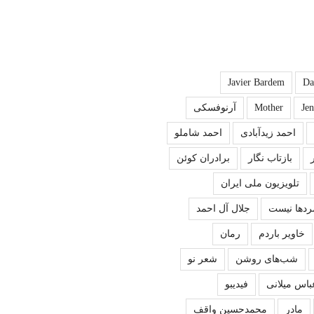
Javier Bardem
Da
Je
Mother
آرنوفسکی
احمد زیدآبادی
احمد شاملو
بازتاب نگار
برادران کوئن
تلویزیون ملی ایران
ردها نیست
جلال آل احمد
خاویر باردم
رمان
شب‌های روشن
شعر نو
باس میلانی
فیدیبو
مادر
محمدحسین واقف