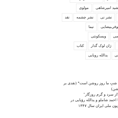
ید امیرشاهی
مولوی
نشر نی
نشر چشمه
نقد
وفرـبیضایی
نیما
می
ویسکونتی
ژان لوک گدار
کتاب
ی
یدالله رویایی
شبِ ما روز روشن است* (نقدی بر
شن)
از سرد و گرم روزگار"
ا احمد شاملو و یدالله رؤیایی در
ون ملی ایران سال ۱۳۴۷