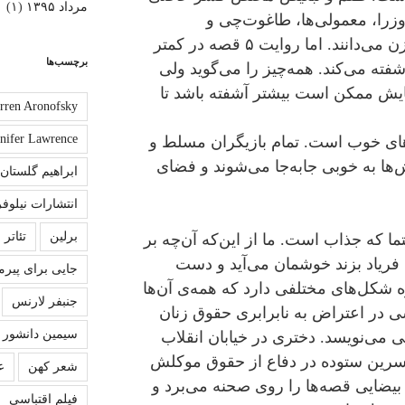
مرداد ۱۳۹۵
(۱)
وزرا، معمولی‌ها، طاغوت‌چی و
حزب‌اللهی‌ها همه خود را مالک زن می‌دانند. اما روایت ۵ قصه در کمتر
برچسب‌ها
 آشفته می‌کند. همه‌چیز را می‌گوید ولی
نمایش ممکن است بیشتر آشفته باشد تا
rren Aronofsky
nnifer Lawrence
های خوب است. تمام بازیگران مسلط و
‌ها به خوبی جابه‌جا می‌شوند و فضای
ابراهیم گلستان
انتشارات نیلوفر
برلین
تئاتر
تما که جذاب است. ما از این‌که آن‌چه بر
فریاد بزند خوشمان می‌آید و دست
جایی برای پیرم
ه شکل‌های مختلفی دارد که همه‌ی آن‌ها
جنبفر لارنس
سی در اعتراض به نابرابری حقوق زنان
سیمین دانشور
 می‌نویسد. دختری در خیابان انقلاب
رین ستوده در دفاع از حقوق موکلش
شعر کهن
ع
 بیضایی قصه‌ها را روی صحنه می‌برد و
فیلم اقتباسی