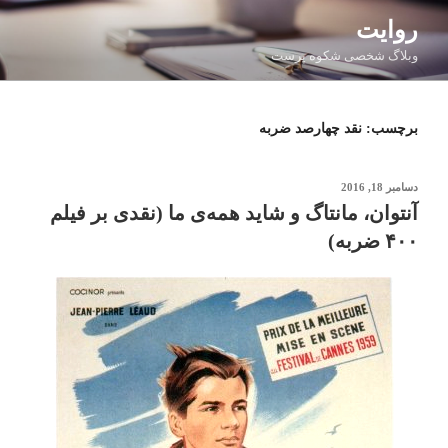
فتن
روایت
ه
وبلاگ شخصی شکوه پرست
حتوا
برچسب:
نقد چهارصد ضربه
نوشته‌شده
دسامبر 18, 2016
در
آﻧﺘﻮان، ﻣﺎﻧﺘﺎگ و ﺷﺎﯾﺪ ﻫﻤﻪی ما (نقدی بر فیلم
۴۰۰ ضربه)