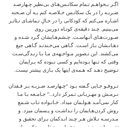
اﮔـﺮ ﺑـﺨﻮاﻫـﻢ ﺗـﻤﺎم ﺳﮑﺎﻧـﺲﻫـﺎی ﺑﯽﻧﻈﯿﺮ ﭼـﻬﺎرﺻـﺪ
ﺿـﺮﺑـﻪ را در ﯾﮏ ﺳﮑﺎﻧـﺲ ﺧـﻼﺻـﻪ ﮐﻨﻢ ﺑـﻪ آن ﺻـﺤﻨﻪ
اﺷـﺎره ﻣﯽﮐﻨﻢ ﮐﻪ ﮐﻮدﮐﺎﻧﯽ را در ﺣـﺎلِ ﺗـﻤﺎﺷـﺎی ﺗـﺌﺎﺗـﺮ
ﻣﯽﺑﯿﻨﯿﻢ. ﭼـﻨﺪ دﻗﯿﻘﻪی ﮐﻮﺗـﺎه دورﺑﯿﻦ روی
ﺻـﻮرتﻫـﺎی آﻧـﻬﺎﺳـﺖ. ﭼـﺸﻢﻫـﺎﯾﺸﺎن ﮔـﺮد ﺷـﺪه و
دﻫـﺎﻧـﺸﺎن ﺑـﺎز اﺳـﺖ. ﮔـﺎﻫﯽ ﻣﯽﺧـﻨﺪﻧـﺪ ﮔـﺎﻫﯽ ﺟﯿﻎ
ﻣﯽﮐﺸﻨﺪ. اﯾﻦ ﺗـﺼﻮﯾﺮ ﻣـﻮاﺟـﻬﻪی ﻣـﺎ ﺑـﺎ زﻧـﺪﮔﯽﺳـﺖ
وﻗﺘﯽ ﮐﻪ ﺗـﻨﻬﺎ ﺑـﻮده‌اﯾﻢ و ﮐﺴﯽ ﻧـﺒﻮده ﮐﻪ ﺑـﺮاﯾﻤﺎن
ﺗـﻮﺿﯿﺢ دﻫـﺪ ﮐﻪ ﻫـﻤﻪی اﯾﻨﻬﺎ ﯾﮏ ﺑـﺎزی ﺑﯿﺸﺘﺮ ﻧﯿﺴﺖ.
ﺗـﺮوﻓـﻮ ﺟـﺎﯾﯽ ﮔـﻔﺘﻪ ﺑـﻮد “ﭼـﻬﺎرﺻـﺪ ﺿـﺮﺑـﻪ ﺑـﺮ ﻓـﻘﺪان
ﻧـﺮﻣـﺶ و ﻣﻬـﺮﺑـﺎﻧﯽ ﺗـﻤﺮﮐﺰ دارد..” ﺟـﺎﻣـﻌﻪ ﺑـﺎ ﻣـﺎ
ﮐﻨﺎر ﻧﻤﯽآﻣـﺪ ﻫـﻮﻟـﻤﺎن ﻣﯿﺪاد. ﺧـﺎﻧـﻮاده ﺗـﺎب ﺷـﻤﻊ
روش ﮐﺮدنﻫـﺎﯾﻤﺎن را ﻧـﺪاﺷـﺖ و ﭘـﺴﻤﺎن ﻣﯿﺰد. و
ﻣـﺪرﺳـﻪ ﺗـﻼش ﻫـﺮ ﭼـﻨﺪ اﻧـﺪﮐﻤﺎن ﺑـﺮای ﺗﺤﻘﯿﻖ و
تغییر را ﻧﻤﯽدﯾﺪ و ﺑـﻪ ﺗﺨـﻄﯽ و ﺗـﻘﻠﺐ ﻣﺤﮑﻮﻣـﻤﺎن