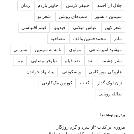
جلال آل احمد
جنبفر لارنس
خاویر باردم
رمان
سیمین دانشور
شب‌های روشن
شعر نو
شعر کهن
عباس میلانی
فیدیبو
فیلم اقتباسی
مادر
محمدحسین واقف
مصاحبه
مهشید امیرشاهی
مولوی
نامه به سیمین
نشر نی
نشر چشمه
نقد
نقد فیلم
نیلوفرـبیضایی
نیما
هاروکی موراکامی
ویسکونتی
پیشنهاد خواندن
ژان لوک گدار
کتاب
کورمن مک‌کارتی
یدالله رویایی
برترین نوشته‌ها
مروری بر کتاب "از سرد و گرم روزگار"