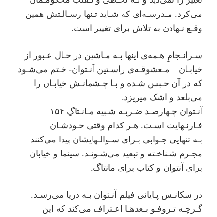
ﻣﯽﮐﺮد. ﻣـﺪرﺳـﻪای ﮐﻪ ﺷـﺎﯾﺪ ﺗـﻨﻬﺎ رﺳـﺎﻟـﺘﺶ ﻫﻤﯿﻦ
وﻗـﻊ ﻧـﻬﺎدن ﺑﻪ ﺗﻼش ﺑﺮای تغییر اﺳﺖ.
ﺳـﺮاﻧـﺠﺎمِ ﻫـﻤﻪی اﯾﻨﻬﺎ ﺑـﻪ ﻣـﺎﺷﯿﻦ در ﺣـﺎل ﻋـﺒﻮر از
ﺧﯿﺎﺑـﺎن – ﻣـﻌﺸﻮﻗـﻪی راﺳـﺘﯿﻦ آﻧـﺘﻮان- ﺧـﺘﻢ ﻣﯽﺷـﻮد
ﮐﻪ در آن ﺣـﺒﺲ ﺷـﺪه و ﺑـﺎ ﭼـﺸﻤﺎﻧـﺶ ﺧﯿﺎﺑـﺎن را
می‌بلعد و اﺷﮏ ﻣﯿﺮﯾﺰد.
آﻧـﺘﻮان ﭼـﻬﺎرﺻـﺪ ﺿـﺮﺑـﻪ ﺷـﺒﯿﻪ ﻣـﺎﻧـﺘﺎگِ ۱۵۴
ﻓـﺎرﻧـﻬﺎﯾﺖ اﺳـﺖ. ﻫـﺮ ﮐﺪام وﻗﺘﯽ ﺧـﻮدﺷـﺎن
ﺑـﻪ تنهایی ﺟـﻮاﺑﯽ ﺑـﺮای ﺳـﻮاﻟـﻬﺎﯾﺸﺎن ﭘﯿﺪا ﻣﯽﮐﻨﻨﺪ
ﻣﺠـﺮم ﺷـﻨﺎﺧـﺘﻪ و ﺗﺒﻌﯿﺪ ﻣﯽﺷـﻮﻧـﺪ. ﺳﯿﻨﻤﺎ و ﺧﯿﺎﺑﺎن
ﺑﺮای آﻧﺘﻮان و ﮐﺘﺎب ﺑﺮای ﻣﺎﻧﺘﺎگ.
در ﺳﮑﺎﻧـﺲ ﭘـﺎﯾﺎﻧﯽ ﻓﯿﻠﻢ آﻧـﺘﻮان ﺑـﻪ درﯾﺎ ﻣﯽرﺳـﺪ.
ﮔـﺮﭼـﻪ ﺗـﺮوﻓـﻮ ﺑـﻌﺪﻫـﺎ اﻋـﺘﺮاف ﻣﯽﮐﻨﺪ ﮐﻪ اﯾﻦ