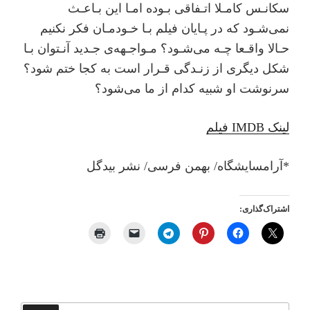
ﺳﮑﺎﻧـﺲ ﮐﺎﻣـﻼ اﺗـﻔﺎﻗﯽ ﺑـﻮده اﻣـﺎ اﯾﻦ ﺑـﺎﻋـﺚ
ﻧﻤﯽﺷـﻮد ﮐﻪ در ﭘـﺎﯾﺎن ﻓﯿﻠﻢ ﺑـﺎ ﺧـﻮدﻣـﺎن ﻓﮑﺮ ﻧﮑﻨﯿﻢ
ﺣـﺎﻻ واﻗـﻌﺎ ﭼـﻪ ﻣﯽﺷـﻮد؟ ﻣـﻮاﺟـﻬﻪی ﺟـﺪﯾﺪ آﻧـﺘﻮان ﺑـﺎ
ﺷﮑﻞ دﯾﮕﺮی از زﻧـﺪﮔﯽ ﻗـﺮار اﺳﺖ ﺑﻪ ﮐﺠﺎ ﺧﺘﻢ ﺷﻮد؟
ﺳﺮﻧﻮﺷﺖ او ﺷﺒﯿﻪ ﮐﺪام از ﻣﺎ ﻣﯽﺷﻮد؟
لینک ‌IMDB فیلم
*آراﻣﺴﺎﯾﺸﮕﺎه/ ﺑﻬﻤﻦ ﻓﺮﺳﯽ/ ﻧﺸﺮ ﺑﯿﺪﮔﻞ
اشتراک‌گذاری: