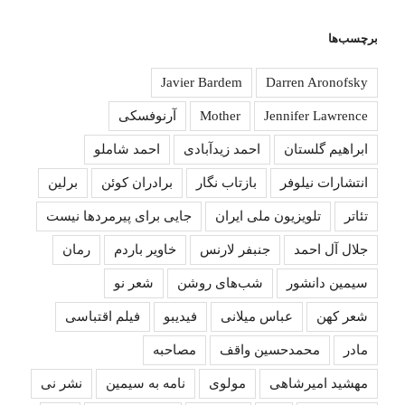
برچسب‌ها
Javier Bardem
Darren Aronofsky
Jennifer Lawrence
Mother
آرنوفسکی
ابراهیم گلستان
احمد زیدآبادی
احمد شاملو
انتشارات نیلوفر
بازتاب نگار
برادران کوئن
برلین
تئاتر
تلویزیون ملی ایران
جایی برای پیرمردها نیست
جلال آل احمد
جنبفر لارنس
خاویر باردم
رمان
سیمین دانشور
شب‌های روشن
شعر نو
شعر کهن
عباس میلانی
فیدیبو
فیلم اقتباسی
مادر
محمدحسین واقف
مصاحبه
مهشید امیرشاهی
مولوی
نامه به سیمین
نشر نی