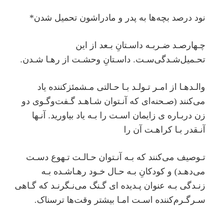
نود درصد بچه‌ها به پدر و مادراشون تحمیل شدن*
ﭼـﻬﺎرﺻـﺪ ﺿـﺮﺑـﻪ داﺳـﺘﺎنِ ﺑـﻌﺪ از اﯾﻦ
ﺗﺤـﻤﯿﻞﺷـﺪﮔﯽﺳـﺖ. داﺳـﺘﺎنِ وﺣﺸـﺖ از رﻫـﺎ ﺷـﺪن.
واﻟـﺪﻫـﺎ از اﻣـﺮ ﺗـﻮﻟـﺪ ﺑـﺎ ﺣـﺎﻟﺘﯽ ﻣـﺸﻤﺌﺰﮐﻨﻨﺪه ﯾﺎد
ﻣﯽﮐﻨﻨﺪ (ﺻـﺤﻨﻪای ﮐﻪ آﻧـﺘﻮان ﺷـﺎﻫـﺪ ﮔـﻔﺖوﮔـﻮی دو
زن درﺑـﺎره ی زاﯾﻤﺎن اﺳـﺖ را ﺑـﻪ ﯾﺎد ﺑﯿﺎورﯾﺪ. آﻧـﻬﺎ
آﻧـﻘﺪر ﺑـﺎ ﮐﺮاﻫـﺖ آن را
ﺗـﻮﺻﯿﻒ ﻣﯽﮐﻨﻨﺪ ﮐﻪ ﺑـﻪ آﻧـﺘﻮان ﺣـﺎﻟـﺖ ﺗـﻬﻮع دﺳـﺖ
ﻣﯽدﻫـﺪ) و ﮐﻮدﮐﺎنِ ﺑـﻪ ﺣـﺎل ﺧـﻮد رﻫـﺎﺷـﺪه ﺑـﻪ
زﻧـﺪﮔﯽ ﺑـﻪ عنوان ﭘـﺪﯾﺪه ای ﮔـﻨﮓ ﻣﯽﻧـﮕﺮﻧـﺪ ﮐﻪ ﮔـﺎﻫﯽ
ﺳـﺮﮔـﺮمﮐﻨﻨﺪه اﺳـﺖ اﻣـﺎ ﺑﯿﺸﺘﺮ وﻗﺖﻫﺎ ﺗﺮﺳﻨﺎک.