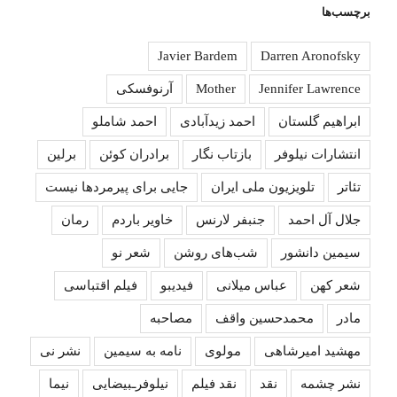
برچسب‌ها
Javier Bardem
Darren Aronofsky
Jennifer Lawrence
Mother
آرنوفسکی
ابراهیم گلستان
احمد زیدآبادی
احمد شاملو
انتشارات نیلوفر
بازتاب نگار
برادران کوئن
برلین
تئاتر
تلویزیون ملی ایران
جایی برای پیرمردها نیست
جلال آل احمد
جنبفر لارنس
خاویر باردم
رمان
سیمین دانشور
شب‌های روشن
شعر نو
شعر کهن
عباس میلانی
فیدیبو
فیلم اقتباسی
مادر
محمدحسین واقف
مصاحبه
مهشید امیرشاهی
مولوی
نامه به سیمین
نشر نی
نشر چشمه
نقد
نقد فیلم
نیلوفرـبیضایی
نیما