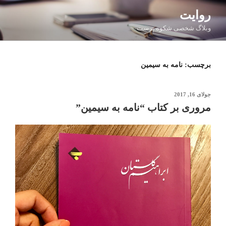
فتن
روایت
ه
وبلاگ شخصی شکوه پرست
حتوا
برچسب:
نامه به سیمین
نوشته‌شده
جولای 16, 2017
در
مروری بر کتاب “نامه به سیمین”