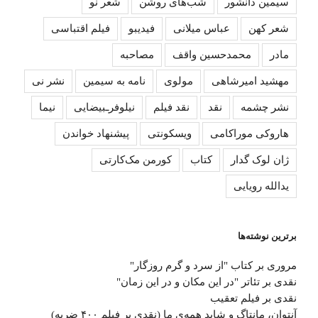
سیمین دانشور
شب‌های روشن
شعر نو
شعر کهن
عباس میلانی
فیدیبو
فیلم اقتباسی
مادر
محمدحسین واقف
مصاحبه
مهشید امیرشاهی
مولوی
نامه به سیمین
نشر نی
نشر چشمه
نقد
نقد فیلم
نیلوفرـبیضایی
نیما
هاروکی موراکامی
ویسکونتی
پیشنهاد خواندن
ژان لوک گدار
کتاب
کورمن مک‌کارتی
یدالله رویایی
برترین نوشته‌ها
مروری بر کتاب "از سرد و گرم روزگار"
نقدی بر تئاتر "در این مکان و در این زمان"
نقدی بر فیلم تعقیب
آﻧﺘﻮان، ﻣﺎﻧﺘﺎگ و ﺷﺎﯾﺪ ﻫﻤﻪی ما (نقدی بر فیلم ۴۰۰ ضربه)