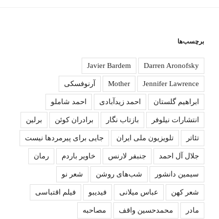
برچسب‌ها
Javier Bardem
Darren Aronofsky
Jennifer Lawrence
Mother
آرنوفسکی
ابراهیم گلستان
احمد زیدآبادی
احمد شاملو
انتشارات نیلوفر
بازتاب نگار
برادران کوئن
برلین
تئاتر
تلویزیون ملی ایران
جایی برای پیرمردها نیست
جلال آل احمد
جنبفر لارنس
خاویر باردم
رمان
سیمین دانشور
شب‌های روشن
شعر نو
شعر کهن
عباس میلانی
فیدیبو
فیلم اقتباسی
مادر
محمدحسین واقف
مصاحبه