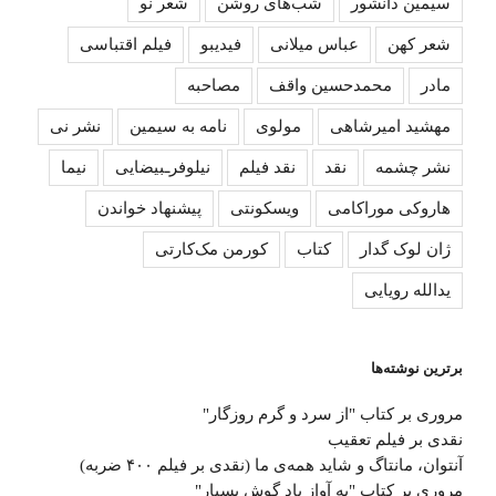
سیمین دانشور
شب‌های روشن
شعر نو
شعر کهن
عباس میلانی
فیدیبو
فیلم اقتباسی
مادر
محمدحسین واقف
مصاحبه
مهشید امیرشاهی
مولوی
نامه به سیمین
نشر نی
نشر چشمه
نقد
نقد فیلم
نیلوفرـبیضایی
نیما
هاروکی موراکامی
ویسکونتی
پیشنهاد خواندن
ژان لوک گدار
کتاب
کورمن مک‌کارتی
یدالله رویایی
برترین نوشته‌ها
مروری بر کتاب "از سرد و گرم روزگار"
نقدی بر فیلم تعقیب
آﻧﺘﻮان، ﻣﺎﻧﺘﺎگ و ﺷﺎﯾﺪ ﻫﻤﻪی ما (نقدی بر فیلم ۴۰۰ ضربه)
مروری بر کتاب "به آواز باد گوش بسپار"