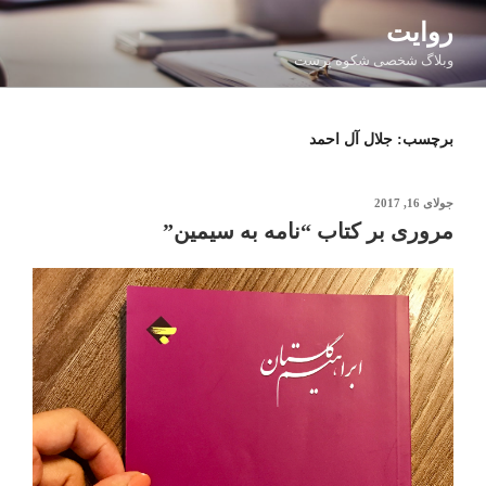
فتن
روایت
ه
وبلاگ شخصی شکوه پرست
حتوا
برچسب:
جلال آل احمد
نوشته‌شده
جولای 16, 2017
در
مروری بر کتاب “نامه به سیمین”