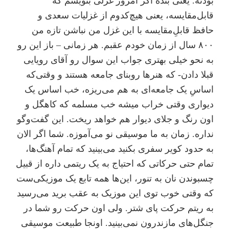
بودنه. یعنی بنده اگر امروز غزلی بنویسم که
قابل‌مقایسه، یعنی هیچ‌کدوم از غزلیات سعدی و
حافظ قابلِ‌مقایسه با این غزل من نباشن تازه من
۸۰۰ سال از زمان خودم عقبم. هر زمانی‌ – باز این رو
به نحو خیلی بهتری جواب این سوال رو آقای رویایی
قبلا دادن- که هنرها روبنای جامعه هستند و وقتی‌که
اساسِ یک جامعه‌ای به هم می‌ریزه، خب اساس یک
دیواری وقتی خراب میشه خب مسلمه که کاهگل و
اون رنگ و جلای دیوار هم خواهد ریخت. این گفت‌و‌گو
نداره. زمان به ما موسیقی نو می‌آموزه. شما اگر الان
به حدود کویر سفری بکنید می‌بینید که تمام آهنگ‌ها،
تمام حتی حرکاتی که احتیاج به یک ریتمی داره از قبیل
چسبوندن نان به تنور، این‌ها همه تابع یک موزیکی‌ست
که وقتی خوب توی این موزیک به عقب برید می‌رسید
به ریتم حرکت پای شتر. ولی اون حرکت رو شما در
جنگل‌های مازندرون نمی‌بینید. اونجا طبیعت موسیقی