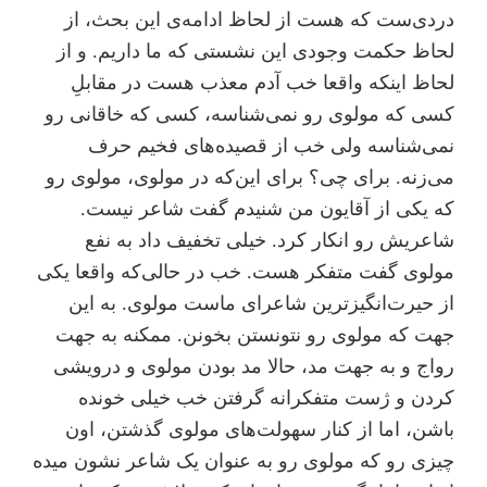
دردی‌ست که هست از لحاظ ادامه‌ی این بحث، از
لحاظ حکمت وجودی این نشستی که ما داریم. و از
لحاظ اینکه واقعا خب آدم معذب هست در مقابلِ
کسی که مولوی رو نمی‌شناسه، کسی که خاقانی رو
نمی‌شناسه ولی خب از قصیده‌های فخیم حرف
می‌زنه. برای چی؟ برای این‌که در مولوی، مولوی رو
که یکی از آقایون من شنیدم گفت شاعر نیست.
شاعریش رو انکار کرد. خیلی تخفیف داد به نفع
مولوی گفت متفکر هست. خب در حالی‌که واقعا یکی
از حیرت‌انگیز‌ترین شاعرای ماست مولوی. به این
جهت که مولوی رو نتونستن بخونن. ممکنه به جهت
رواج و به جهت مد، حالا مد بودن مولوی و درویشی
کردن و ژست متفکرانه گرفتن خب خیلی خونده
باشن، اما از کنار سهولت‌های مولوی گذشتن، اون
چیزی رو که مولوی رو به عنوان یک شاعر نشون میده