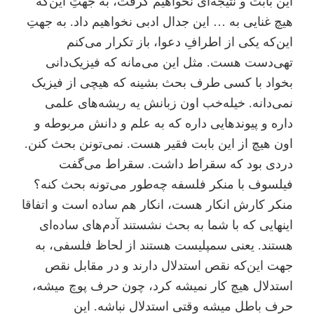
این بابت و نتیجه‌ای نخواهیم گرفت، به جهتِ این‌که
هیچ غنایی به … این جدال ادبی نخواهیم داد. به جهتِ
این‌که یکی از اطرافِ دعوا، باز تکرار می‌کنم
تهی‌دست هست. مثل این می‌مانه که فیزیک‌دانی
بخواد با کسی طرف بحث بشینه که هیچی از فیزیک
نمی‌دانه. خیله‌خب اون زبانش یه ریشه‌های علمی
داره و پیوندهایی داره که به علم و دانش مربوطه و
اون هیچ از این بابت فقیر هست. نمی‌تونن بحث کنن.
دردی بود که سقراط داشت. سقراط می‌گفت
فیلسوف با منکر فلسفه چه‌طور می‌تونه بحث کنه؟
منکر کارش انکار هست، انکار هم ساده است و اتفاقا
اینهایی که با شما به بحث نشستند آدم‌های ساده‌ای
هستند. یعنی سمپلیست هستند از لحاظ فلسفی، ‌به
جهت این‌که نقص استدلال دارند و در مقابل نقص
استدلال هیچ کار نمیشه کرد، چون حرف پوچ میشه،
حرف باطل میشه وقتی استدلال نباشه. این