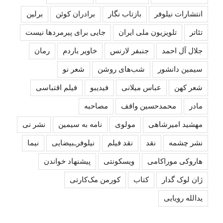
انتشارات نیلوفر
بازتاب نگار
برادران کوئن
برلین
تئاتر
تلویزیون ملی ایران
جایی برای پیرمردها نیست
جلال آل احمد
جنبفر لارنس
خاویر باردم
رمان
سیمین دانشور
شب‌های روشن
شعر نو
شعر کهن
عباس میلانی
فیدیبو
فیلم اقتباسی
مادر
محمدحسین واقف
مصاحبه
مهشید امیرشاهی
مولوی
نامه به سیمین
نشر نی
نشر چشمه
نقد
نقد فیلم
نیلوفرـبیضایی
نیما
هاروکی موراکامی
ویسکونتی
پیشنهاد خواندن
ژان لوک گدار
کتاب
کورمن مک‌کارتی
یدالله رویایی