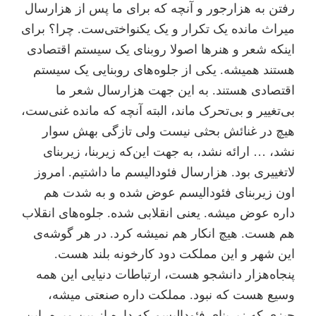
رفتن به هزار‌جور و آنچه که برای ما پس از هزار‌سال
میراث مانده یک تکرار و یک یکنواختی‌ست. چرا؟ برای
اینکه شعر و هنر‌ها اصولا روبنای یک سیستم اقتصادی
هستند همیشه. یکی از جلوه‌های روبنایی یک سیستم
اقتصادی هستند. به این جهت هزارسال شعر ما
بی‌تغییر و بی‌تحرک ماند، البته آنچه که مانده غنی‌ست،
هیچ در غنائش بحثی نیست ولی تازگی بهش سوار
نشد، … ارائه نشد، به جهت این‌که زیر‌بنا، زیربنای
لاتغییری بود. هزارسال فئودالیسم ما داشتیم. امروز
اون زیربنای فئودالیسم عوض شده و به شدت هم
داره عوض میشه. یعنی انقلابی شده. جلوه‌های انقلاب
هم هست. هیچ انکار هم نمیشه کرد. در هر گوشه‌ی
این شهر و این مملکت دود کارخونه بلند هست.
پنجاه‌هزار دانشجو هست، ارتباطات دنیایی این همه
وسیع هست که نبود. مملکت داره صنعتی میشه،
چیزی که زیربنای فئودالیسم که داره از بین میره، این