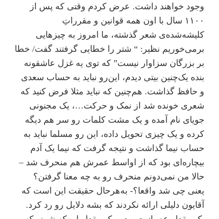
وجود خواهند داشت. عرض کردم وقتی که پس از
۱۱۰۰ سال با اون همه قوانین و مقرراتِ
کلیشه‌شده‌ی شعر گذشته، ما امروز به چیزهایی
بر‌می‌خوریم نظیر: “ شتر را خطایی گرفتند گفت/ خطا
بر بزرگان سزاوار نیست” که توی یه غزل عاشقونه
بنده یک‌چنین بیتی دیدم، این‌رو نباید به حساب سعدی
و حافظ گذاشت. هم‌چنین که نباید مثلا فرض کنید که
شعری خونده شد از نمک و حرکت…، یک مجنونی
جویای نام آمده و یک مشت کلمات رو سر هم دیگه
کرده و یک چیزی تحویل داده، این رو مسلما نباید به
حساب نیما گذاشت و نتیجه گرفت که نیما یک آدم
بیچاره‌ای بود که از اواسط عمرش هم منحرف شد –
حالا من نمی‌دونم منحرف رو به چه معنا گرفتن؟
یعنی چی شد واقعا؟- به‌هر‌حال حقیقت این است که
آقایون دلیلی ارائه نکردند که بشه دلایل رو رد کرد.
یک مقدار عصبانیت بود و یک مقدار این‌که نثر نو که