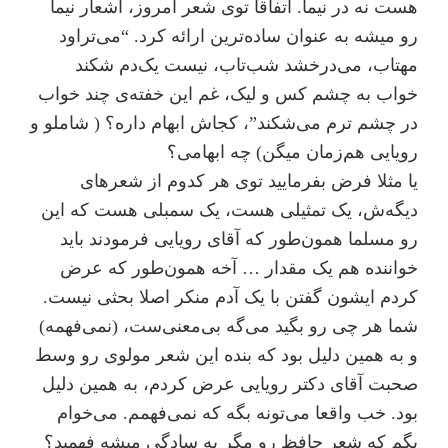
هست نه در نیما. اتفاقا توی شعر امروز، اشعار نیما
رو میشه به عنوان ساده‌ترین ارائه کرد. “می‌تراود
مهتاب، می‌درخشد شب‌تاب، نیست یک‌دم شکند
خواب به چشم کس و لیک، غم این خفته‌ی چند خواب
در چشم ترم می‌شکند”، کجاش ابهام داره؟ ( شاملو و
رویایی هم‌زمان میگن) چه ابهامی؟
یا مثلا فرض بفرمایید توی هر کدوم از شعرهای
دیگه‌ش، یک تمثیلی هست، یک سمبلی هست که این
رو مسلما همون‌طور که آقای رویایی فرمودند باید
خواننده هم یک مقدار … آخه همون‌طور که عرض
کردم ایشون گفتن با یک آدم منکر اصلا بحثی نیست.
شما هر چی رو بگید می‌گه بی‌معنی‌ست، (نمی‌فهمه)
و به همین دلیل بود که بنده این شعر مولوی رو وسط
صحبت آقای دکتر رویایی عرض کردم، به همین دلیل
بود. خب واقعا می‌تونه بگه که نمی‌فهمم. می‌خوام
بگم که شعر حافظ رو مگر به سادگی میشه فهمید؟