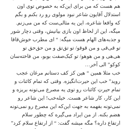
هم هست که من برای این‌که به خصوص توی اون
استدلال آقایون شاعر نبود مولوی رو رد بکنم و بگم
که واقعا شاعره، این یه مثالی‌ست که من می‌زنم.
میگه، این از لحاظ اون بازی بیانیش، وقتی دچار شور
و جذبه‌های الهام هست میگه: “ ای مطرب خوش‌قاقا
تو قی‌قی و من قوقو/ تو تق‌تق و من حق‌حق تو
هی‌هی و من هوهو/ تو کبک‌صفت بوبو، من فاخته‌سان
کوکو” الی آخر…
خب مثلا همین “ هین کز کف دستانم مرغان عجب
روید” خب این حیرت‌انگیزه. وقتی که تمام کائنات و
تمام حیرتِ کائنات رو توی یه مصرع می‌تونه بریزه و
این کار، کار شاعر هست. خیله‌خب! این شاعر رو
نمی‌تونه بفهمه به جهت این‌که این مصرع رو نمی‌تونه
هضم بکنه. از من ایراد می‌گیره که چطور سلام
ارتفاع داره؟ مگه میشه گفت: “ از ارتفاع سلام کرد”