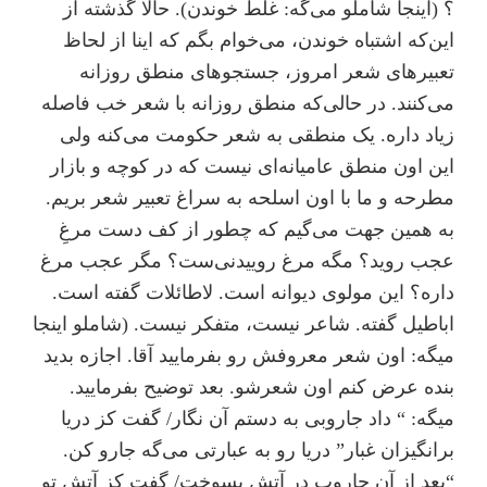
؟ (اینجا شاملو می‌گه: غلط خوندن). حالا گذشته از
این‌که اشتباه خوندن، می‌خوام بگم که اینا از لحاظ
تعبیرهای شعر امروز، جستجوهای منطق روزانه
می‌کنند. در حالی‌که منطق روزانه با شعر خب فاصله‌
زیاد داره. یک منطقی به شعر حکومت می‌کنه ولی
این اون منطق عامیانه‌ای نیست که در کوچه و بازار
مطرحه و ما با اون اسلحه به سراغ تعبیر شعر بریم.
به همین جهت می‌گیم که چطور از کف دست مرغِ
عجب روید؟ مگه مرغ روییدنی‌ست؟ مگر عجب مرغ
داره؟ این مولوی دیوانه است. لاطائلات گفته است.
اباطیل گفته. شاعر نیست، متفکر نیست. (شاملو اینجا
میگه: اون شعر معروفش رو بفرمایید آقا. اجازه بدید
بنده عرض کنم اون شعرشو. بعد توضیح بفرمایید.
میگه: “ داد جاروبی به دستم آن نگار/ گفت کز دریا
برانگیزان غبار” دریا رو به عبارتی می‌گه جارو کن.
“بعد از آن جاروب در آتش بسوخت/ گفت کز آتش تو