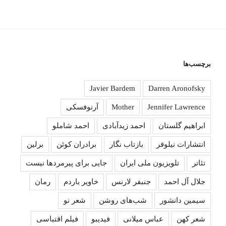
برچسب‌ها
Javier Bardem
Darren Aronofsky
Jennifer Lawrence
Mother
آرنوفسکی
ابراهیم گلستان
احمد زیدآبادی
احمد شاملو
انتشارات نیلوفر
بازتاب نگار
برادران کوئن
برلین
تئاتر
تلویزیون ملی ایران
جایی برای پیرمردها نیست
جلال آل احمد
جنبفر لارنس
خاویر باردم
رمان
سیمین دانشور
شب‌های روشن
شعر نو
شعر کهن
عباس میلانی
فیدیبو
فیلم اقتباسی