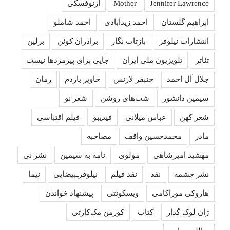
Jennifer Lawrence
Mother
آرنوفسکی
ابراهیم گلستان
احمد زیدآبادی
احمد شاملو
انتشارات نیلوفر
بازتاب نگار
برادران کوئن
برلین
تئاتر
تلویزیون ملی ایران
جایی برای پیرمردها نیست
جلال آل احمد
جنبفر لارنس
خاویر باردم
رمان
سیمین دانشور
شب‌های روشن
شعر نو
شعر کهن
عباس میلانی
فیدیبو
فیلم اقتباسی
مادر
محمدحسین واقف
مصاحبه
مهشید امیرشاهی
مولوی
نامه به سیمین
نشر نی
نشر چشمه
نقد
نقد فیلم
نیلوفرـبیضایی
نیما
هاروکی موراکامی
ویسکونتی
پیشنهاد خواندن
ژان لوک گدار
کتاب
کورمن مک‌کارتی