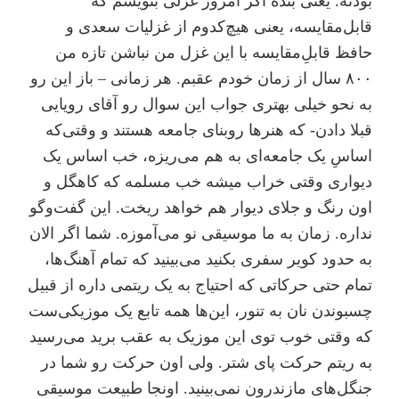
بودنه. یعنی بنده اگر امروز غزلی بنویسم که
قابل‌مقایسه، یعنی هیچ‌کدوم از غزلیات سعدی و
حافظ قابلِ‌مقایسه با این غزل من نباشن تازه من
۸۰۰ سال از زمان خودم عقبم. هر زمانی‌ – باز این رو
به نحو خیلی بهتری جواب این سوال رو آقای رویایی
قبلا دادن- که هنرها روبنای جامعه هستند و وقتی‌که
اساسِ یک جامعه‌ای به هم می‌ریزه، خب اساس یک
دیواری وقتی خراب میشه خب مسلمه که کاهگل و
اون رنگ و جلای دیوار هم خواهد ریخت. این گفت‌و‌گو
نداره. زمان به ما موسیقی نو می‌آموزه. شما اگر الان
به حدود کویر سفری بکنید می‌بینید که تمام آهنگ‌ها،
تمام حتی حرکاتی که احتیاج به یک ریتمی داره از قبیل
چسبوندن نان به تنور، این‌ها همه تابع یک موزیکی‌ست
که وقتی خوب توی این موزیک به عقب برید می‌رسید
به ریتم حرکت پای شتر. ولی اون حرکت رو شما در
جنگل‌های مازندرون نمی‌بینید. اونجا طبیعت موسیقی