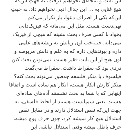
این بابت و نتیجه‌ای نخواهیم گرفت، به جهتِ این‌که
هیچ غنایی به … این جدال ادبی نخواهیم داد. به جهتِ
این‌که یکی از اطرافِ دعوا، باز تکرار می‌کنم
تهی‌دست هست. مثل این می‌مانه که فیزیک‌دانی
بخواد با کسی طرف بحث بشینه که هیچی از فیزیک
نمی‌دانه. خیله‌خب اون زبانش یه ریشه‌های علمی
داره و پیوندهایی داره که به علم و دانش مربوطه و
اون هیچ از این بابت فقیر هست. نمی‌تونن بحث کنن.
دردی بود که سقراط داشت. سقراط می‌گفت
فیلسوف با منکر فلسفه چه‌طور می‌تونه بحث کنه؟
منکر کارش انکار هست، انکار هم ساده است و اتفاقا
اینهایی که با شما به بحث نشستند آدم‌های ساده‌ای
هستند. یعنی سمپلیست هستند از لحاظ فلسفی، ‌به
جهت این‌که نقص استدلال دارند و در مقابل نقص
استدلال هیچ کار نمیشه کرد، چون حرف پوچ میشه،
حرف باطل میشه وقتی استدلال نباشه. این