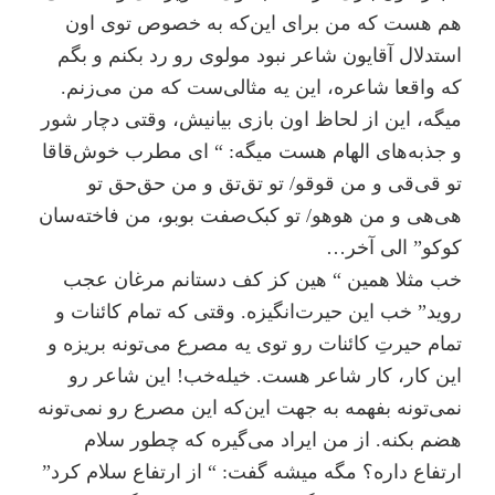
هم هست که من برای این‌که به خصوص توی اون
استدلال آقایون شاعر نبود مولوی رو رد بکنم و بگم
که واقعا شاعره، این یه مثالی‌ست که من می‌زنم.
میگه، این از لحاظ اون بازی بیانیش، وقتی دچار شور
و جذبه‌های الهام هست میگه: “ ای مطرب خوش‌قاقا
تو قی‌قی و من قوقو/ تو تق‌تق و من حق‌حق تو
هی‌هی و من هوهو/ تو کبک‌صفت بوبو، من فاخته‌سان
کوکو” الی آخر…
خب مثلا همین “ هین کز کف دستانم مرغان عجب
روید” خب این حیرت‌انگیزه. وقتی که تمام کائنات و
تمام حیرتِ کائنات رو توی یه مصرع می‌تونه بریزه و
این کار، کار شاعر هست. خیله‌خب! این شاعر رو
نمی‌تونه بفهمه به جهت این‌که این مصرع رو نمی‌تونه
هضم بکنه. از من ایراد می‌گیره که چطور سلام
ارتفاع داره؟ مگه میشه گفت: “ از ارتفاع سلام کرد”