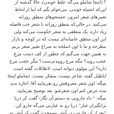
؟ (اینجا شاملو می‌گه: غلط خوندن). حالا گذشته از
این‌که اشتباه خوندن، می‌خوام بگم که اینا از لحاظ
تعبیرهای شعر امروز، جستجوهای منطق روزانه
می‌کنند. در حالی‌که منطق روزانه با شعر خب فاصله‌
زیاد داره. یک منطقی به شعر حکومت می‌کنه ولی
این اون منطق عامیانه‌ای نیست که در کوچه و بازار
مطرحه و ما با اون اسلحه به سراغ تعبیر شعر بریم.
به همین جهت می‌گیم که چطور از کف دست مرغِ
عجب روید؟ مگه مرغ روییدنی‌ست؟ مگر عجب مرغ
داره؟ این مولوی دیوانه است. لاطائلات گفته است.
اباطیل گفته. شاعر نیست، متفکر نیست. (شاملو اینجا
میگه: اون شعر معروفش رو بفرمایید آقا. اجازه بدید
بنده عرض کنم اون شعرشو. بعد توضیح بفرمایید.
میگه: “ داد جاروبی به دستم آن نگار/ گفت کز دریا
برانگیزان غبار” دریا رو به عبارتی می‌گه جارو کن.
“بعد از آن جاروب در آتش بسوخت/ گفت کز آتش تو