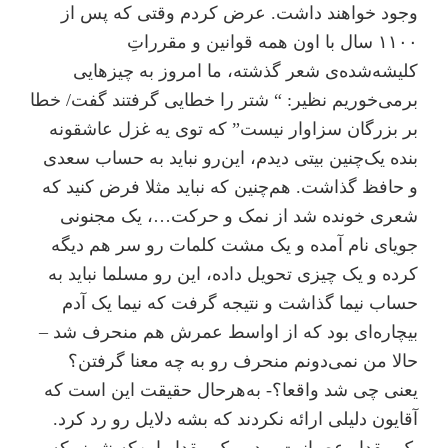
وجود خواهند داشت. عرض کردم وقتی که پس از
۱۱۰۰ سال با اون همه قوانین و مقرراتِ
کلیشه‌شده‌ی شعر گذشته، ما امروز به چیزهایی
بر‌می‌خوریم نظیر: “ شتر را خطایی گرفتند گفت/ خطا
بر بزرگان سزاوار نیست” که توی یه غزل عاشقونه
بنده یک‌چنین بیتی دیدم، این‌رو نباید به حساب سعدی
و حافظ گذاشت. هم‌چنین که نباید مثلا فرض کنید که
شعری خونده شد از نمک و حرکت…، یک مجنونی
جویای نام آمده و یک مشت کلمات رو سر هم دیگه
کرده و یک چیزی تحویل داده، این رو مسلما نباید به
حساب نیما گذاشت و نتیجه گرفت که نیما یک آدم
بیچاره‌ای بود که از اواسط عمرش هم منحرف شد –
حالا من نمی‌دونم منحرف رو به چه معنا گرفتن؟
یعنی چی شد واقعا؟- به‌هر‌حال حقیقت این است که
آقایون دلیلی ارائه نکردند که بشه دلایل رو رد کرد.
یک مقدار عصبانیت بود و یک مقدار این‌که نثر نو که