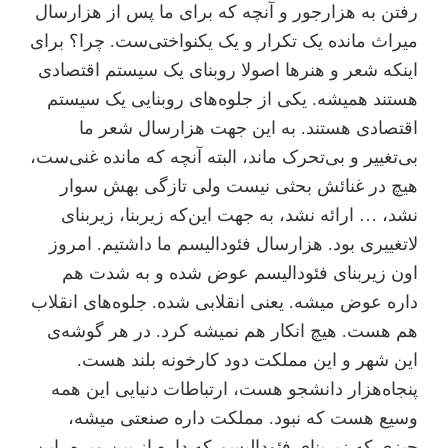
رفتن به هزار‌جور و آنچه که برای ما پس از هزار‌سال
میراث مانده یک تکرار و یک یکنواختی‌ست. چرا؟ برای
اینکه شعر و هنر‌ها اصولا روبنای یک سیستم اقتصادی
هستند همیشه. یکی از جلوه‌های روبنایی یک سیستم
اقتصادی هستند. به این جهت هزارسال شعر ما
بی‌تغییر و بی‌تحرک ماند، البته آنچه که مانده غنی‌ست،
هیچ در غنائش بحثی نیست ولی تازگی بهش سوار
نشد، … ارائه نشد، به جهت این‌که زیر‌بنا، زیربنای
لاتغییری بود. هزارسال فئودالیسم ما داشتیم. امروز
اون زیربنای فئودالیسم عوض شده و به شدت هم
داره عوض میشه. یعنی انقلابی شده. جلوه‌های انقلاب
هم هست. هیچ انکار هم نمیشه کرد. در هر گوشه‌ی
این شهر و این مملکت دود کارخونه بلند هست.
پنجاه‌هزار دانشجو هست، ارتباطات دنیایی این همه
وسیع هست که نبود. مملکت داره صنعتی میشه،
چیزی که زیربنای فئودالیسم که داره از بین میره، این