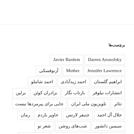
برچسب‌ها
Javier Bardem
Darren Aronofsky
Jennifer Lawrence
Mother
آرنوفسکی
ابراهیم گلستان
احمد زیدآبادی
احمد شاملو
انتشارات نیلوفر
بازتاب نگار
برادران کوئن
برلین
تئاتر
تلویزیون ملی ایران
جایی برای پیرمردها نیست
جلال آل احمد
جنبفر لارنس
خاویر باردم
رمان
سیمین دانشور
شب‌های روشن
شعر نو