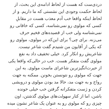
دردی‌ست که هست از لحاظ ادامه‌ی این بحث، از
لحاظ حکمت وجودی این نشستی که ما داریم. و از
لحاظ اینکه واقعا خب آدم معذب هست در مقابلِ
کسی که مولوی رو نمی‌شناسه، کسی که خاقانی رو
نمی‌شناسه ولی خب از قصیده‌های فخیم حرف
می‌زنه. برای چی؟ برای این‌که در مولوی، مولوی رو
که یکی از آقایون من شنیدم گفت شاعر نیست.
شاعریش رو انکار کرد. خیلی تخفیف داد به نفع
مولوی گفت متفکر هست. خب در حالی‌که واقعا یکی
از حیرت‌انگیز‌ترین شاعرای ماست مولوی. به این
جهت که مولوی رو نتونستن بخونن. ممکنه به جهت
رواج و به جهت مد، حالا مد بودن مولوی و درویشی
کردن و ژست متفکرانه گرفتن خب خیلی خونده
باشن، اما از کنار سهولت‌های مولوی گذشتن، اون
چیزی رو که مولوی رو به عنوان یک شاعر نشون میده