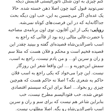
کنم چیزی به اون شکل ناتورالیستی قدیمش دیگه
نمی‌تونید قبول کنید چون اصلا ذهن خسته شده. حالا
یک عده‌ای اگر می‌چسبن به این، خب اون دیگه بحث
جداگانه‌ایه که در این فرصت‌های کوتاه نمی‌شه.
رویایی:
یکی از این آقایون، توی اون برنامه‌ی مصاحبه
با حضرت‌عالی مثالی زده بود از قاآنی که راجع به
اسب ناصرالدین‌شاه قصیده‌ای گفته و ببینید چقدر این
قصیده فخیم است و محکم و فلان هست که مثلا سم
و ران و سرین او… و من یادم نیست، راجع به اسب،
سمش این‌جوریه و … این واقعا شعر این روزگار
نیست. این چرا می‌خواد که یکی راجع به اسب فلان
حاکم یه شعری بگه؟ اصلا نه حاکم هست که هم‌چین
چیزی رو بخواد… اصلا برای این‌که سیستم اقتصادی
عوض شده، خب فئودالیسم مطرح نیست، خب
بنابراین شاعر هم نیست که برای سم و ران و سرین
اسب ناصرالدین‌شاه رو بگه. اصلا مطلوب نیست.