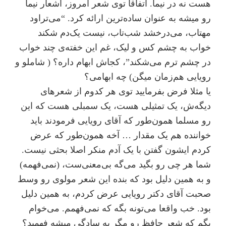
هست نه در نیما. اتفاقا توی شعر امروز، اشعار نیما
رو میشه به عنوان ساده‌ترین ارائه کرد. “می‌تراود
مهتاب، می‌درخشد شب‌تاب، نیست یک‌دم شکند
خواب به چشم کس و لیک، غم این خفته‌ی چند خواب
در چشم ترم می‌شکند”، کجاش ابهام داره؟ ( شاملو و
رویایی هم‌زمان میگن) چه ابهامی؟
یا مثلا فرض بفرمایید توی هر کدوم از شعرهای
دیگه‌ش، یک تمثیلی هست، یک سمبلی هست که این
رو مسلما همون‌طور که آقای رویایی فرمودند باید
خواننده هم یک مقدار … آخه همون‌طور که عرض
کردم ایشون گفتن با یک آدم منکر اصلا بحثی نیست.
شما هر چی رو بگید می‌گه بی‌معنی‌ست، (نمی‌فهمه)
و به همین دلیل بود که بنده این شعر مولوی رو وسط
صحبت آقای دکتر رویایی عرض کردم، به همین دلیل
بود. خب واقعا می‌تونه بگه که نمی‌فهمم. می‌خوام
بگم که شعر حافظ رو مگر به سادگی میشه فهمید؟